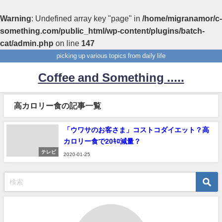
Warning
: Undefined array key "page" in
/home/migranamor/c-
something.com/public_html/wp-content/plugins/batch-
cat/admin.php
on line
147
picking up various topics from daily life
Coffee and Something .....