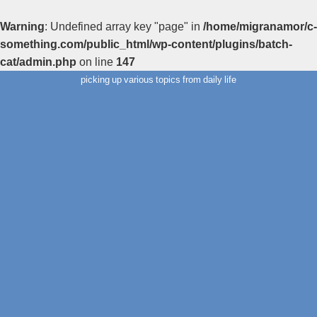
Warning
: Undefined array key "page" in
/home/migranamor/c-
something.com/public_html/wp-content/plugins/batch-
cat/admin.php
on line
147
picking up various topics from daily life