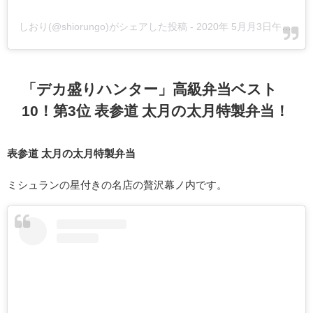
しおり(@shiorungo)がシェアした投稿
-
2020年 5月月3日午後12時23分PDT
「デカ盛りハンター」高級弁当ベスト
10！第3位 表参道 太月の太月特製弁当！
表参道 太月の太月特製弁当
ミシュランの星付きの名店の贅沢幕ノ内です。