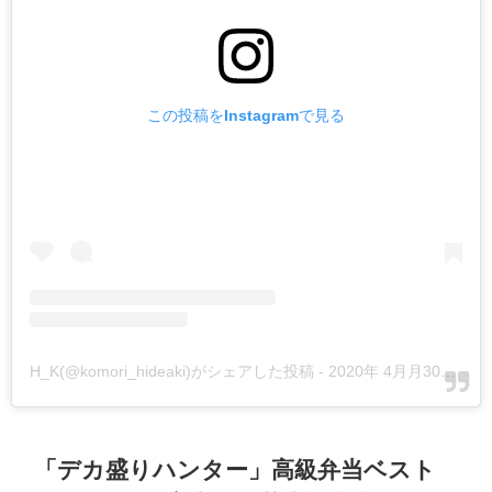
この投稿をInstagramで見る
H_K(@komori_hideaki)がシェアした投稿
-
2020年 4月月30日午前6時55分PDT
「デカ盛りハンター」高級弁当ベスト