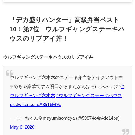
「デカ盛りハンター」高級弁当ベスト
10！第7位 ウルフギャングステーキハ
ウスのリブアイ丼！
ウルフギャングステーキハウスのリブアイ丼
ウルフギャング六本木のステーキ弁当をテイクアウト🍱
✨めちゃ豪華です☺️明日からまたがんばろ( ⸝⸝•ᴗ•⸝⸝ )੭⁾⁾
#
ウルフギャング六本木
#ウルフギャングステーキハウス
pic.twitter.com/A3IiT6Et9c
— しーちゃん💎mayumisomeya (@59874e4a4de14ba)
May 6, 2020