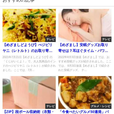
おすすめの記事
テレビ
テレビ
【めざましどようび】べジビリ
【めざまし】安眠グッズお取り
ヤニ（レトルト）のお取り寄
寄せは？耳ほぐタイム・パワー
せ！温めるだけ？7月24日
ナップピローHug・足枕？
2021年7月21日【めざましどようび】の
2022年8月3日放送【めざまし】では、お
「くじがいくよ！」で、大人気商品のイン
すすめ安眠グッズが紹介されました。ここ
ドのべジビリヤニ（レトルト）が紹介され
では、 8月3日放送【めざまし】で紹介さ
ました。ここでは、7月...
れた安眠グッズ、 ナ...
テレビ
グルメ・レシピ
【ZIP】段ボール収納術（衣類・
「今食べたいグルメ50連発」バ