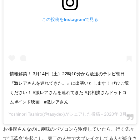
この投稿をInstagramで見る
情報解禁！ 3月14日（土）22時10分から放送のテレビ朝日
『激レアさんを連れてきた。』に出演いたします！ ぜひご覧
ください！ #激レアさんを連れてきた #お相撲さんドットコ
ム #インド映画 #激レアさん
Yoshinori Tashiro
(@tasydex)がシェアした投稿 -
2020年 3月月7日午前6時28分PST
お相撲さんなのに趣味のパソコンを駆使していたら、行く先々
で“IT革命”を起こし、第二の人生で大ブレイクしてる人が紹介さ