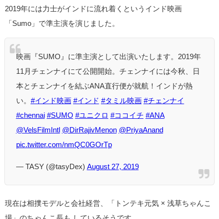
2019年には力士がインドに流れ着くというインド映画
「Sumo」で準主演を演じました。
映画『SUMO』に準主演として出演いたします。2019年
11月チェンナイにて公開開始。チェンナイには今秋、日
本とチェンナイを結ぶANA直行便が就航！インドが熱
い。
#インド映画
#インド
#タミル映画
#チェンナイ
#chennai
#SUMO
#ユニクロ
#ココイチ
#ANA
@VelsFilmIntl
@DirRajivMenon
@PriyaAnand
pic.twitter.com/nmQC0GOrTp
— TASY (@tasyDex)
August 27, 2019
現在は相撲モデルと会社経営、「トンテキ元気 × 浅草ちゃんこ
場」のちゃんこ長も しているそうです。