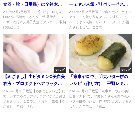
食器・靴・日用品）は？鈴木久
ーミヤン人気デリバリーベスト
美子先生が伝授！3月7日
10は？割引クーポン？
2022年3月7日放送【ZIP】では、King＆
2020年5月23日放送「今食べたい！テイク
Princeの高橋海人さんが、整理収納アドバ
アウト＆お取り寄せグルメ50連発」で、
イザーの鈴木久美子先生にダンボール収納
バーミヤン人気デリバリーベスト10が紹
に挑戦しま...
介されました。ここで...
テレビ
テレビ
【めざまし】生ビタミンC美白美
「家事ヤロウ」明太バター餅の
容液・プロダクトヘアワック
レシピ（作り方）！平野レミの
ス・エルジューダ エマルジョン
アレンジ餅！
2022年8月16日放送【めざましテレビ】に
2020年5月27日放送「家事ヤロウ」の美味
て、おすすめのボディケアアイテムが紹介
夜食べスト9で、平野レミさん考案の明太
＋のお取り寄せは？
されました。ここでは、8月16日放送【め
バター餅のレシピ（作り方）が紹介されま
ざまし】で紹介され...
した。ここでは、「家...