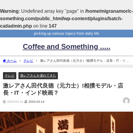
Warning
: Undefined array key "page" in
/home/migranamor/c-
something.com/public_html/wp-content/plugins/batch-
cat/admin.php
on line
147
picking up various topics from daily life
Coffee and Something .....
ホーム
テレビ
激レアさん田代良徳（元力士）!相撲モデル・店長・IT・イン
ド映画？
テレビ
激レアさんを連れてきた
激レアさん田代良徳（元力士）!相撲モデル・店
長・IT・インド映画？
2020-03-14
2020-03-14