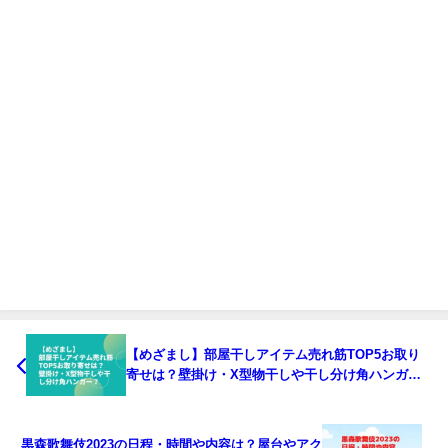
【めざまし】部屋干しアイテム売れ筋TOP5お取り
寄せは？壁掛け・X型物干しや干し分け角ハンガ
ー？
黒森歌舞伎2023の日程・時間や内容は？屋台やアク