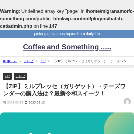
Warning
: Undefined array key "page" in
/home/migranamor/c-
something.com/public_html/wp-content/plugins/batch-
cat/admin.php
on line
147
picking up various topics from daily life
Coffee and Something .....
ホーム
テレビ
ZIP
【ZIP】ミルプレッセ（ガリゲット）・チーズワンダ
ーの購入法は？最新令和スイーツ！
ZIP
テレビ
【ZIP】ミルプレッセ（ガリゲット）・チーズワ
ンダーの購入法は？最新令和スイーツ！
2023-02-13
2023-02-13