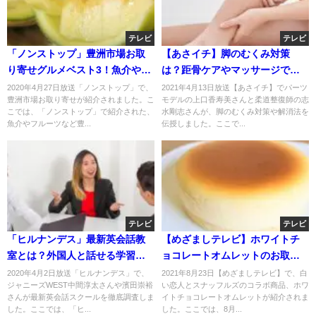
テレビ
テレビ
「ノンストップ」豊洲市場お取
【あさイチ】脚のむくみ対策
り寄せグルメベスト3！魚介やフ
は？距骨ケアやマッサージでむ
ルーツ！
くみ解消？4月13日
2020年4月27日放送「ノンストップ」で、
2021年4月13日放送【あさイチ】でパーツ
豊洲市場お取り寄せが紹介されました。こ
モデルの上口香寿美さんと柔道整復師の志
こでは、「ノンストップ」で紹介された、
水剛志さんが、脚のむくみ対策や解消法を
魚介やフルーツなど豊...
伝授しました。ここで...
テレビ
テレビ
「ヒルナンデス」最新英会話教
【めざましテレビ】ホワイトチ
室とは？外国人と話せる学習
ョコレートオムレットのお取り
法！
寄せ！スナッフルズと白い恋人
2020年4月2日放送「ヒルナンデス」で、
2021年8月23日【めざましテレビ】で、白
ジャニーズWEST中間淳太さんや濱田崇裕
い恋人とスナッフルズのコラボ商品、ホワ
がコラボ！8月23日
さんが最新英会話スクールを徹底調査しま
イトチョコレートオムレットが紹介されま
した。ここでは、「ヒ...
した。ここでは、8月...