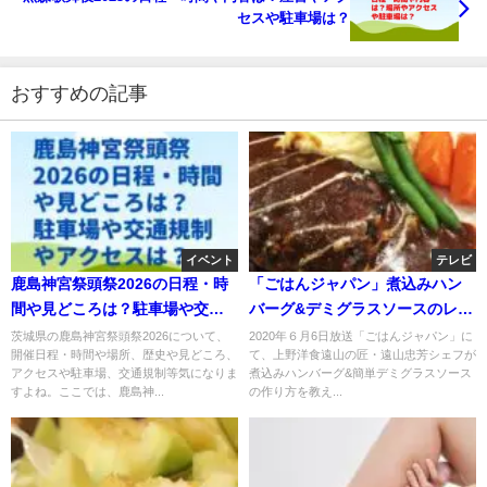
セスや駐車場は？
おすすめの記事
イベント
テレビ
鹿島神宮祭頭祭2026の日程・時
「ごはんジャパン」煮込みハン
間や見どころは？駐車場や交通
バーグ&デミグラスソースのレシ
規制やアクセスは？
ピ！遠山忠芳シェフが伝授！
茨城県の鹿島神宮祭頭祭2026について、
2020年６月6日放送「ごはんジャパン」に
開催日程・時間や場所、歴史や見どころ、
て、上野洋食遠山の匠・遠山忠芳シェフが
アクセスや駐車場、交通規制等気になりま
煮込みハンバーグ&簡単デミグラスソース
すよね。ここでは、鹿島神...
の作り方を教え...