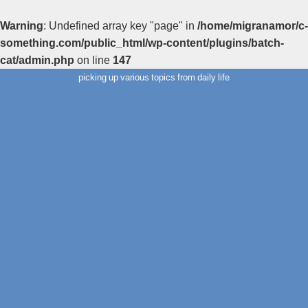
Warning
: Undefined array key "page" in
/home/migranamor/c-
something.com/public_html/wp-content/plugins/batch-
cat/admin.php
on line
147
picking up various topics from daily life