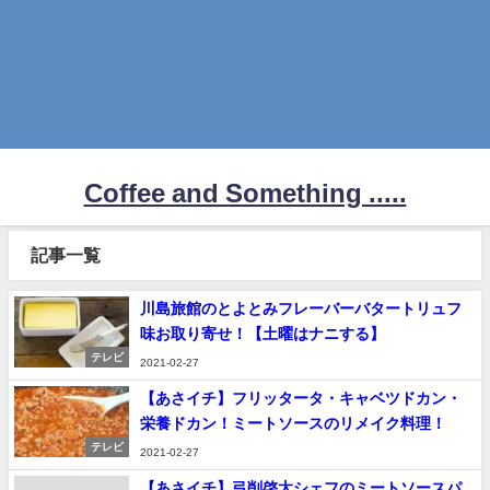
Coffee and Something .....
記事一覧
川島旅館のとよとみフレーバーバタートリュフ
味お取り寄せ！【土曜はナニする】
テレビ
2021-02-27
【あさイチ】フリッタータ・キャベツドカン・
栄養ドカン！ミートソースのリメイク料理！
テレビ
2021-02-27
【あさイチ】弓削啓太シェフのミートソースパ