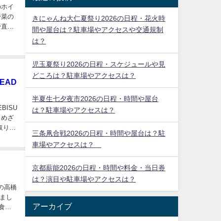
のホイ
野菜の
きにゃんね大仁夏祭り2026の日程・花火時
野直子
間や屋台は？駐車場やアクセスや交通規制
は？
児玉夏祭り2026の日程・スケジュールや見
どころは？駐車場やアクセスは？
EAD
半夏生七夕夜市2026の日程・時間や屋台
BISU
は？駐車場やアクセスは？
【めざ
取り寄
三条凧合戦2026の日程・時間や屋台は？駐
車場やアクセスは？
京都薪能2026の日程・時間や料金・当日券
は？演目や駐車場やアクセスは？
eの高橋
まし
アーカイブ
食材