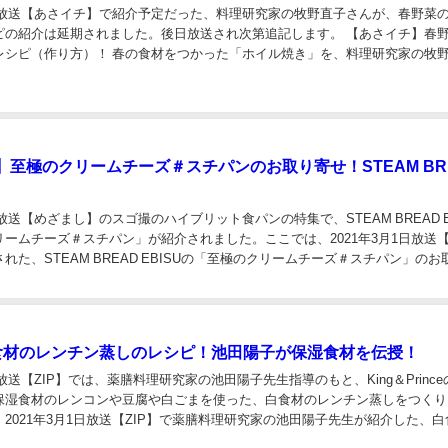
3日放送【あさイチ】で紹介予定だった、料理研究家の牧野直子さんが、春野菜
ピの紹介は延期されました。後日放送され次第追記します。 【あさイチ】春
レシピ（作り方）！ 春の食材をつかった「ホイル焼き」を、料理研究家の牧
した。 「春野菜のホイル焼き」は、ゆで...
】至極のクリームチーズ＃スチパンのお取り寄せ！STEAM BR
1日放送【めざまし】のスゴ撮のハイブリット食パンの特集で、STEAM BREAD E
ームチーズ＃スチパン」が紹介されました。ここでは、2021年3月1日放送
れた、STEAM BREAD EBISUの「至極のクリームチーズ＃スチパン」のお
めました...
白食材のレンチン蒸しのレシピ！池田陽子が保湿食材を伝授！
日放送【ZIP】では、薬膳料理研究家の池田陽子先生指導のもと、King＆Princ
保湿食材のレンコンや豆腐や白ごまを使った、白食材のレンチン蒸しをつくり
2021年3月1日放送【ZIP】で薬膳料理研究家の池田陽子先生が紹介した、白
のレシピについてまと...