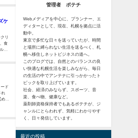
管理者 ポテチ
Webメディアを中心に、プランナー、エ
ズケ
ディターとして、現在、札幌を拠点に活
動中。
ークリ
東京で多忙な日々を送っていたが、時間
、食
と場所に縛られない生活を送るべく、札
ルハ
幌へ移住しネットビジネスの道へ。
このブログでは、自然とのバランスの良
い快適な札幌生活を楽しみながら、毎日
の生活の中でアンテナに引っかかったト
ピックを取り上げています。
ワード
社会、経済のみならず、スポーツ、音
され
楽、食べ物、健康など。
【めざ
薬剤師資格保持者でもあるポテチが、ジ
ャンルにとらわれず、気軽にわかりやす
く、日々発信しています。
最近の投稿