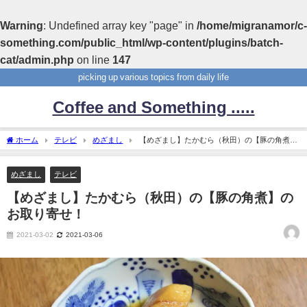
Warning
: Undefined array key "page" in
/home/migranamor/c-
something.com/public_html/wp-content/plugins/batch-
cat/admin.php
on line
147
picking up various topics from daily life
Coffee and Something .....
ホーム
テレビ
めざまし
【めざまし】たかむら（秋田）の【豚の角煮】
のお取り寄せ！
めざまし
テレビ
【めざまし】たかむら（秋田）の【豚の角煮】の
お取り寄せ！
2021-03-02
2021-03-06