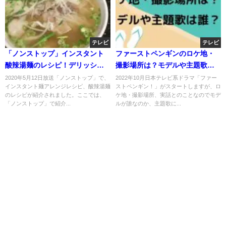
テレビ
テレビ
「ノンストップ」インスタント
ファーストペンギンのロケ地・
酸辣湯麺のレシピ！デリッシュ
撮影場所は？モデルや主題歌は
キッチン！
誰？
2020年5月12日放送「ノンストップ」で、
2022年10月日本テレビ系ドラマ「ファー
インスタント麺アレンジレシピ、酸辣湯麺
ストペンギン！」がスタートしますが、ロ
のレシピが紹介されました。ここでは、
ケ地・撮影場所、実話とのことなのでモデ
「ノンストップ」で紹介...
ルが誰なのか、主題歌に...