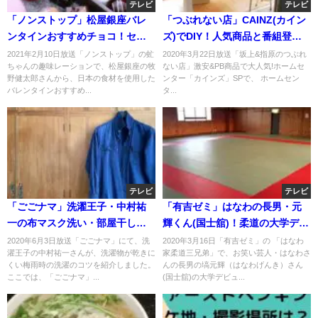
テレビ
テレビ
「ノンストップ」松屋銀座バレ
「つぶれない店」CAINZ(カイン
ンタインおすすめチョコ！セイ
ズ)でDIY！人気商品と番組登場
スト・アトリエキュイエール・
商品は？
2021年2月10日放送「ノンストップ」の虻
2020年3月22日放送「坂上&指原のつぶれ
ちゃんの趣味レーションで、松屋銀座の牧
ない店」激安&PB商品で大人気!ホームセ
オキナワカカオ？
野健太郎さんから、日本の食材を使用した
ンター「カインズ」SPで、 ホームセン
バレンタインおすすめ...
タ...
テレビ
テレビ
「ごごナマ」洗濯王子・中村祐
「有吉ゼミ」はなわの長男・元
一の布マスク洗い・部屋干し・
輝くん(国士舘)！柔道の大学デビ
アイロンのコツは？
ュー戦結果は？
2020年6月3日放送「ごごナマ」にて、洗
2020年3月16日「有吉ゼミ」の 「はなわ
濯王子の中村祐一さんが、洗濯物が乾きに
家柔道三兄弟」で、お笑い芸人・はなわさ
くい梅雨時の洗濯のコツを紹介しました。
んの長男の塙元輝（はなわげんき）さん
ここでは、「ごごナマ」...
(国士舘)の大学デビュ...