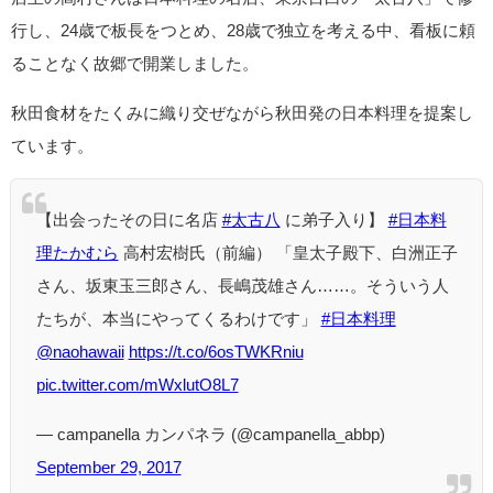
行し、24歳で板長をつとめ、28歳で独立を考える中、看板に頼
ることなく故郷で開業しました。
秋田食材をたくみに織り交ぜながら秋田発の日本料理を提案し
ています。
【出会ったその日に名店
#太古八
に弟子入り】
#日本料
理たかむら
高村宏樹氏（前編） 「皇太子殿下、白洲正子
さん、坂東玉三郎さん、長嶋茂雄さん……。そういう人
たちが、本当にやってくるわけです」
#日本料理
@naohawaii
https://t.co/6osTWKRniu
pic.twitter.com/mWxlutO8L7
— campanella カンパネラ (@campanella_abbp)
September 29, 2017