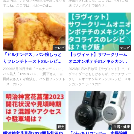
出店内容、アクセスや駐車場等気になりま
が紹介されました。ここでは、4月7日放
すよね。ここでは、ホビーのま...
送【ソレダメ】で紹介さ...
テレビ
テレビ
「ヒルナンデス」パン粉しっと
【ラヴィット】サワークリーム
りフレンチトーストのレシピ！
オニオンポテチのメキシカンタ
THIS IS パン吉田結衣が伝授！
コライスのレシピは？モグ飯キ
2020年5月29日放送「ヒルナンデス」に、
2023年1月24日放送【ラヴィット】で、モ
パン芸人「This is パン」（岡下さん・吉
グライダーともしげさんが、ポテチサワー
ッチン！
田結衣さん）が出演し、パン粉フレンチト
クリームオニオン味アレンジレシピ、メキ
ーストのレシ...
シカンタコライスの作...
観光
生活・健康
明治神宮花菖蒲2023開花状況や
「がっちりマンデー」水掃除機