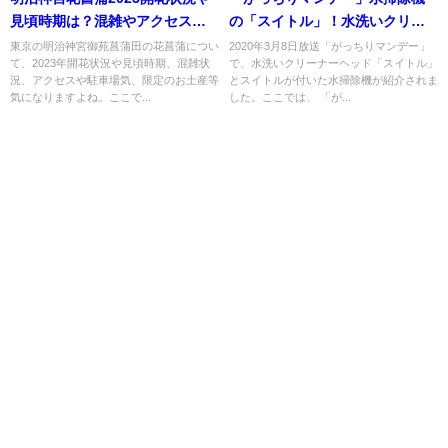
見頃時期は？混雑やアクセスや
の「スイトル」！水洗いクリー
駐車場は？
ナーヘッド！
東京の明治神宮御苑菖蒲田の花菖蒲につい
2020年3月8日放送「がっちりマンデー」
て、2023年開花状況や見頃時期、混雑状
で、水洗いクリーナーヘッド「スイトル」
況、アクセスや駐車場気、限定のお土産等
とスイトルが付いた水掃除機が紹介されま
気になりますよね。ここで...
した。ここでは、 「が...