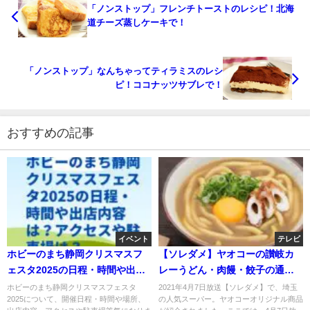
「ノンストップ」フレンチトーストのレシピ！北海
道チーズ蒸しケーキで！
「ノンストップ」なんちゃってティラミスのレシ
ピ！ココナッツサブレで！
おすすめの記事
イベント
テレビ
ホビーのまち静岡クリスマスフ
【ソレダメ】ヤオコーの讃岐カ
ェスタ2025の日程・時間や出店
レーうどん・肉饅・餃子の通
内容は？アクセスや駐車場は？
販・お取り寄せは？4月7日
ホビーのまち静岡クリスマスフェスタ
2021年4月7日放送【ソレダメ】で、埼玉
2025について、開催日程・時間や場所、
の人気スーパー。ヤオコーオリジナル商品