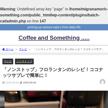
Warning
: Undefined array key "page" in
/home/migranamor/c-
something.com/public_html/wp-content/plugins/batch-
cat/admin.php
on line
147
picking up various topics from daily life
Coffee and Something .....
ホーム
テレビ
「ノンストップ」フロランタンのレシピ！ココナッツサブレ
で簡単に！
テレビ
ノンストップ
「ノンストップ」フロランタンのレシピ！ココナ
ッツサブレで簡単に！
2020-05-04
2020-05-04