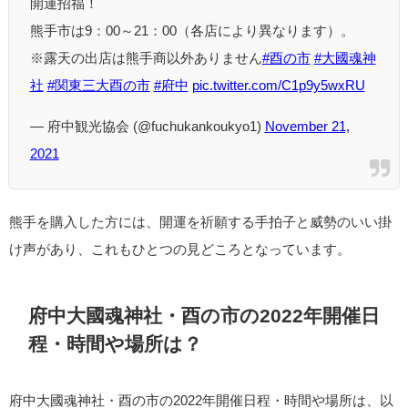
開運招福！
熊手市は9：00～21：00（各店により異なります）。
※露天の出店は熊手商以外ありません
#酉の市
#大國魂神
社
#関東三大酉の市
#府中
pic.twitter.com/C1p9y5wxRU
— 府中観光協会 (@fuchukankoukyo1)
November 21,
2021
熊手を購入した方には、開運を祈願する手拍子と威勢のいい掛
け声があり、これもひとつの見どころとなっています。
府中大國魂神社・酉の市の2022年開催日
程・時間や場所は？
府中大國魂神社・酉の市の2022年開催日程・時間や場所は、以