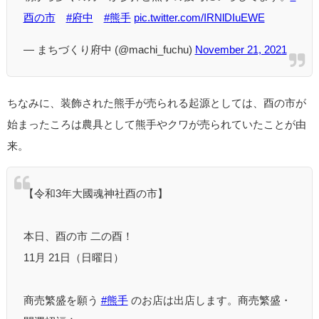
酉の市
#府中
#熊手
pic.twitter.com/IRNlDIuEWE
— まちづくり府中 (@machi_fuchu)
November 21, 2021
ちなみに、装飾された熊手が売られる起源としては、酉の市が
始まったころは農具として熊手やクワが売られていたことが由
来。
【令和3年大國魂神社酉の市】
本日、酉の市 二の酉！
11月 21日（日曜日）
商売繁盛を願う
#熊手
のお店は出店します。商売繁盛・