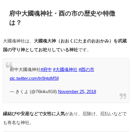
府中大國魂神社・酉の市の歴史や特徴
は？
大國魂神社は、
大國魂大神（おおくにたまのおおかみ）を武蔵
国の守り神としてお祀りしている神社
です。
府中大國魂神社
#府中
#大國魂神社
#酉の市
pic.twitter.com/tn9ntgM5Il
— きくよ (@76kiku918)
November 25, 2018
縁結びや安産などで女性に人気
があり、厄除け、厄払いなどで
も有名な神社。