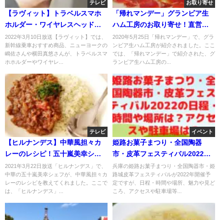
テレビ
お取り寄せ
【ラヴィット】トラベルスマホ
「帰れマンデー」グランビア生
ホルダー・ワイヤレスヘッドホ
ハム工房のお取り寄せ！直営店
ンWH-1000XM4のお取り寄せ！3
は？
2022年3月10日放送【ラヴィット】では、
2020年5月25日「帰れマンデー」で、グラ
新幹線乗車おすすめ商品、ニューヨークの
ンビア生ハム工房が紹介されました。ここ
月10日
嶋佐さんや横田真悠さんが、トラベルスマ
では、「帰れマンデー」で紹介された、グ
ホホルダーやワイヤレ...
ランビア生ハム工房の...
テレビ
イベント
【ヒルナンデス】中華風担々カ
姫路お菓子まつり・全国陶器
レーのレシピ！五十嵐美幸シェ
市・皮革フェスティバル2022の
フ伝授！3月22日
日程・時間や場所は？アクセス
2021年3月22日放送「ヒルナンデス」で、
兵庫の姫路お菓子まつり・全国陶器市・姫
中華の五十嵐美幸シェフが、中華風担々カ
路城皮革フェスティバルが2022年開催予
や駐車場は？
レーのレシピを教えてくれました。ここで
定ですが、日程・時間や場所、魅力や見ど
は、「ヒルナンデス」...
ころ、アクセスや駐車場等...