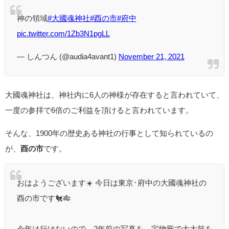
神の領域
#大國魂神社
#酉の市
#府中
pic.twitter.com/1Zb3N1pgLL
— しんつん (@audia4avant1)
November 21, 2021
大國魂神社は、神社内に6人の神様が存在すると言われていて、
一度の参拝で6倍のご利益を頂けると言われています。
そんな、1900年の歴史ある神社の行事として知られているの
が、
酉の市
です。
おはようございます☀️ 今日は東京･府中の大國魂神社の
酉の市です🐔🎋
今年は行けないので、2年前の写真を。宝物殿で大太鼓を