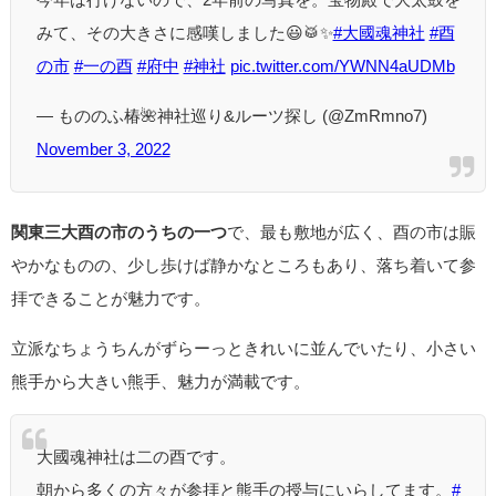
みて、その大きさに感嘆しました😃🥁✨
#大國魂神社
#酉
の市
#一の酉
#府中
#神社
pic.twitter.com/YWNN4aUDMb
— もののふ椿🌺神社巡り&ルーツ探し (@ZmRmno7)
November 3, 2022
関東三大酉の市のうちの一つ
で、最も敷地が広く、酉の市は賑
やかなものの、少し歩けば静かなところもあり、落ち着いて参
拝できることが魅力です。
立派なちょうちんがずらーっときれいに並んでいたり、小さい
熊手から大きい熊手、魅力が満載です。
大國魂神社は二の酉です。
朝から多くの方々が参拝と熊手の授与にいらしてます。
#