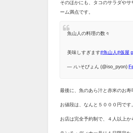
坂井シェフとコラボしたという茶
出汁が効いていて。ふわっと口の
そのほかにも、タコのサラダやサ
ーム満点です。
魚山人の料理の数々
美味しすぎます
#魚山人
#仮屋
p
— ♪いそぴょん (@iso_pyon)
F
最後に、魚のあら汁と赤米のお寿