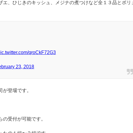
碗蒸し。
中でとろける味わいです。
ザエ、ひじきのキッシュ、メジナの煮つけなど全１３品とボリ
ic.twitter.com/qroCkF72G3
ebruary 23, 2018
司が登場です。