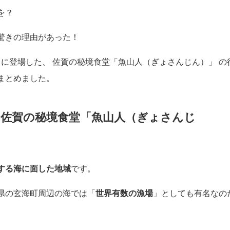
所に1日2組しか行けない「秘境食堂」があると紹介されます。
か行けない秘境なのに世界中から客が集まる、元漁師が営む佐
を？
驚きの理由があった！
 に登場した、 佐賀の秘境食堂「魚山人（ぎょさんじん）」 の
まとめました。
」佐賀の秘境食堂「魚山人（ぎょさんじ
する海に面した地域
です。