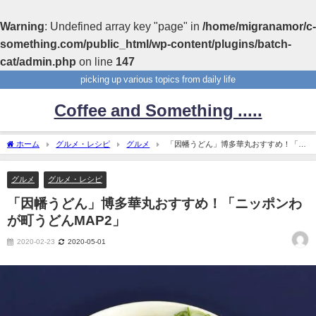
Warning
: Undefined array key "page" in
/home/migranamor/c-
something.com/public_html/wp-content/plugins/batch-
cat/admin.php
on line
147
picking up various topics from daily life
Coffee and Something .....
ホーム
グルメ・レシピ
グルメ
「因幡うどん」博多華丸おすすめ！「ニ
ッポンわが町うどんMAP2」
グルメ
グルメ・レシピ
「因幡うどん」博多華丸おすすめ！「ニッポンわ
が町うどんMAP2」
2020-02-23
2020-05-01