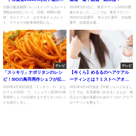
は？おすすめや駐車場やアクセ
大阪の阪急梅田バレンタインチョコレート
2020年3月1日に、東京マラソン2020が開
博覧会2023について、日程・時間や場
催されました。ここでは、東京マラソン
スは？
所、ガイドブック、おすすめチョコレー
2020の注目選手、 井上大仁選手、大迫傑
ト、アクセスや駐車場等気にな...
選手、設楽悠太選...
テレビ
テレビ
「スッキリ」ナポリタンのレシ
【今くら】めるるのヘアケアル
ピ！SIOの鳥羽周作シェフが伝
ーティンとは？ミストヘアオイ
授！
ル・オイルサンド・ブラッシン
2020年4月30日放送「スッキリ」の「まな
2021年4月14日放送【今夜くらべてみまし
びフェス2020」で、ミシュラン店SIOの鳥
た】では、生見愛瑠（めるる）さんが、風
グ？4月14日
羽周作シェフが伝授するナポリタンのレシ
呂上がり後の美髪のための７つのヘアケア
ピを紹介しまし...
ルーティンを教えて...