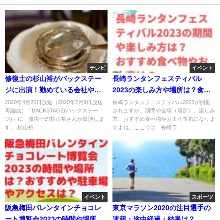
テレビ
イベント
修復士の杉山裕がバックステー
長崎ランタンフェスティバル
ジに出演！勤めている会社や依
2023の楽しみ方や場所は？食べ
頼法は？
物やお土産のおすすすめは？
2020年4月26日放送（2020年2月9日放送
長崎ランタンフェスティバル2023が開催
再編成）「BACKSTAGE(バックステー
されますが、期間や会場（場所）、楽しみ
ジ)」に、修復士の杉山裕さんが出演しま
方、おすすめ食べ物やお土産等気になりま
す。 杉山裕...
すよね。ここでは、長崎ラ...
イベント
スポーツ
阪急梅田バレンタインチョコレ
東京マラソン2020の注目選手の
ート博覧会2023の時間や場所
速報・途中経過・結果は？