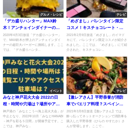
グルメ・レシピ
テレビ
「デカ盛りハンター」MAX鈴
「めざまし」バレンタイン限定
木！アンチェインダイナーの超
コスメ！キスチョコレート・ナ
巨大バーガーに挑戦！
ーズ・ネイルズインク？
2020年4月3日放送「デカ盛りハンター」
2021年2月9日放送「めざまし」のイマド
で、MAX鈴木が押上のアンチェインダイ
キにて、バレンタイン限定コスメが紹介さ
ナーの超巨大バーガーに挑戦します。ここ
れました。ここでは、「めざまし」にて紹
では、「デカ盛りハンタ...
介された、キスチョコレ...
イベント
テレビ
みなと神戸花火大会 2022の日
【激レアさん】平野恭誉が消防
程・時間や穴場は？場所やアク
車でパエリア料理？スペインバ
セスや駐車場は？
ル「BANDA」の場所は？
神戸港の「みなとこうべ海上花火大会」が
2021年3月8日放送【激レアさん】では、
中止となり、2022年10月「みなとHANABI
酔っ払ってネットオークションで消防車を
－神戸を彩る５日間」が開催予定です。こ
購入した平野恭誉（ひらの やすたか）さ
こでは、神戸みな...
んが登場します。ここで...