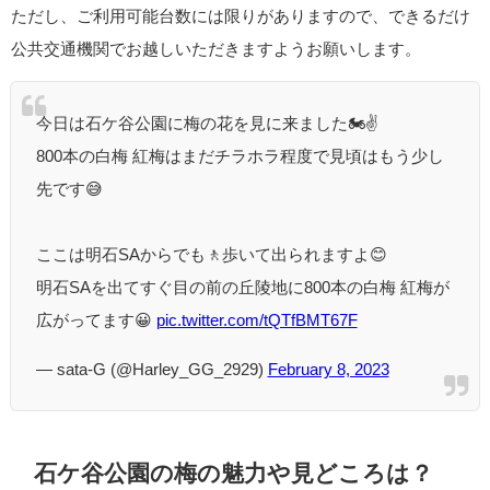
ただし、ご利用可能台数には限りがありますので、できるだけ
公共交通機関でお越しいただきますようお願いします。
今日は石ケ谷公園に梅の花を見に来ました🏍️✌️
800本の白梅 紅梅はまだチラホラ程度で見頃はもう少し
先です😅
ここは明石SAからでも🚶歩いて出られますよ😊
明石SAを出てすぐ目の前の丘陵地に800本の白梅 紅梅が
広がってます😀
pic.twitter.com/tQTfBMT67F
— sata-G (@Harley_GG_2929)
February 8, 2023
石ケ谷公園の梅の魅力や見どころは？