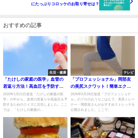
にたっぶりコロッケのお取り寄せは？
おすすめの記事
生活・健康
テレビ
「たけしの家庭の医学」血管の
「プロフェッショナル」岡部友
若返り方法！高血圧を予防する
の美尻スクワット！簡単エクサ
には？
サイズ！5月26日
2020年1月21日放送「たけしの家庭の医
2020年5月26日放送「プロフェッショナ
学」の中から、血管の若返りや高血圧を予
ル」のプロのおうちごはんで、美尻トレー
防するためのクイズに注目しました。ここ
ナー・岡部友さんがおすすめストレッチを
では、「たけしの家庭の...
公開されました。ここで...