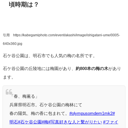
頃時期は？
引用 https://kabegamiphoto.com/event/akashi/image/ishigatani-ume/0005-
640x360.jpg
石ケ谷公園は、明石市でも人気の梅の名所です。
石ケ谷公園の丘陵地には梅園があり、
約800本の梅の木
があり
ます。
「春、梅薫る」
兵庫県明石市。石ケ谷公園の梅林にて
春の陽気、梅の香に包まれて。
#olympusomdem1mk2
#
明石
#石ケ谷公園
#梅
#写真好きな人と繫がりたい
#ファイ