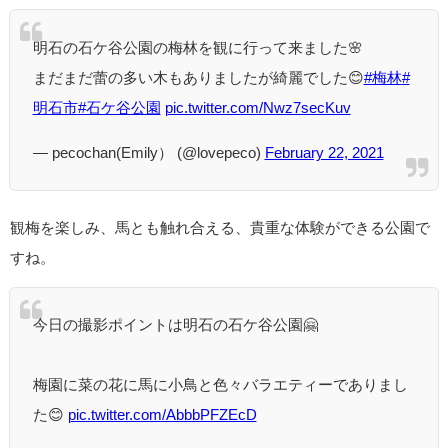
明石の石ケ谷公園の梅林を観に行って来ました🌸
まだまだ蕾の多い木もありましたが綺麗でした😊
#梅林
#
明石市
#石ケ谷公園
pic.twitter.com/Nwz7secKuv
— pecochan(Emily） (@lovepeco)
February 22, 2021
観梅を楽しみ、馬とも触れ合える、貴重な体験ができる公園で
すね。
今日の撮影ポイントは明石の石ケ谷公園🤗
梅園に菜の花に馬に小鳥と色々バラエティーでありまし
た😊
pic.twitter.com/AbbbPFZEcD