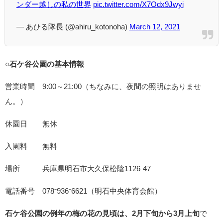
ンダー越しの私の世界
pic.twitter.com/X7Odx9Jwyi
— あひる隊長 (@ahiru_kotonoha)
March 12, 2021
○
石ケ谷公園の基本情報
営業時間 9:00～21:00（ちなみに、夜間の照明はありませ
ん。）
休園日 無休
入園料 無料
場所 兵庫県明石市大久保松陰1126⁻47
電話番号 078⁻936⁻6621（明石中央体育会館）
石ケ谷公園の例年の梅の花の見頃は、2月下旬から3月上旬
で