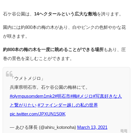
石ケ谷公園は、
14ヘクタールという広大な敷地
を誇ります。
園内には約800本の梅の木があり、白やピンクの色鮮やかな花
が咲きます。
約800本の梅の木を一度に眺めることができる場所
もあり、圧
巻の景色を楽しむことができます。
「ウメトメジロ」
兵庫県明石市。石ケ谷公園の梅林にて。
#olympusomdem1mk2
#明石市
#梅
#メジロ
#写真好きな人
と繋がりたい
#ファインダー越しの私の世界
pic.twitter.com/JPXUN1S0IK
— あひる隊長 (@ahiru_kotonoha)
March 13, 2021