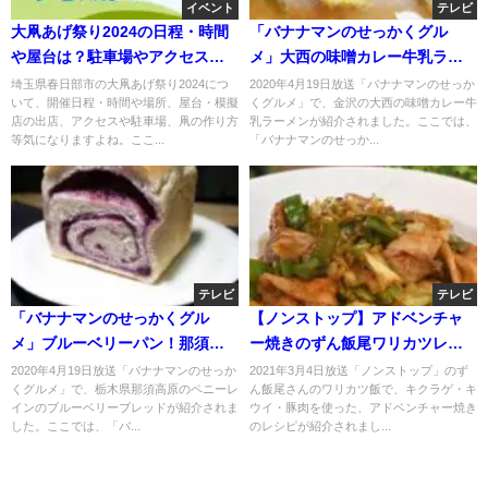
イベント
テレビ
大凧あげ祭り2024の日程・時間
「バナナマンのせっかくグル
や屋台は？駐車場やアクセス
メ」大西の味噌カレー牛乳ラー
は？
メン！青森からお取り寄せ！
埼玉県春日部市の大凧あげ祭り2024につ
2020年4月19日放送「バナナマンのせっか
いて、開催日程・時間や場所、屋台・模擬
くグルメ」で、金沢の大西の味噌カレー牛
店の出店、アクセスや駐車場、凧の作り方
乳ラーメンが紹介されました。ここでは、
等気になりますよね。ここ...
「バナナマンのせっか...
テレビ
テレビ
「バナナマンのせっかくグル
【ノンストップ】アドベンチャ
メ」ブルーベリーパン！那須の
ー焼きのずん飯尾ワリカツレシ
ペニーレインからお取り寄せ！
ピ！キクラゲ・キウイ・豚肉
2020年4月19日放送「バナナマンのせっか
2021年3月4日放送「ノンストップ」のず
くグルメ」で、栃木県那須高原のペニーレ
ん飯尾さんのワリカツ飯で、キクラゲ・キ
で！３月４日
インのブルーベリーブレッドが紹介されま
ウイ・豚肉を使った、アドベンチャー焼き
した。ここでは、「バ...
のレシピが紹介されまし...