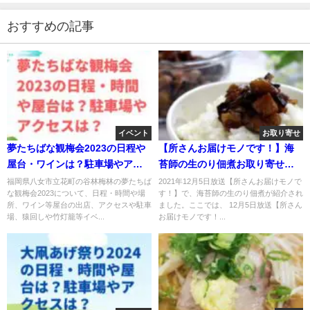
おすすめの記事
イベント
お取り寄せ
夢たちばな観梅会2023の日程や
【所さんお届けモノです！】海
屋台・ワインは？駐車場やアク
苔師の生のり佃煮お取り寄せ！
セスは？
12月5日
福岡県八女市立花町の谷林梅林の夢たちば
2021年12月5日放送【所さんお届けモノで
な観梅会2023について、日程・時間や場
す！】で、海苔師の生のり佃煮が紹介され
所、ワイン等屋台の出店、アクセスや駐車
ました。ここでは、 12月5日放送【所さん
場、猿回しや竹灯籠等イベ...
お届けモノです！...