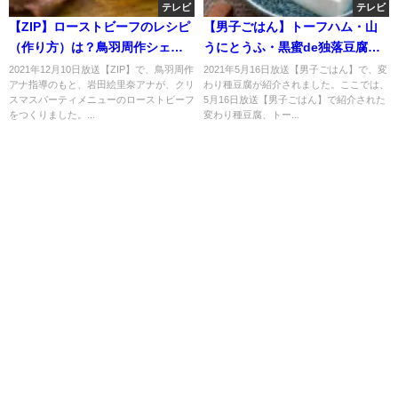
テレビ
テレビ
【ZIP】ローストビーフのレシピ
【男子ごはん】トーフハム・山
（作り方）は？鳥羽周作シェフ
うにとうふ・黒蜜de独落豆腐の
が伝授！12月10日
お取り寄せ！変わり種豆腐？5月
2021年12月10日放送【ZIP】で、鳥羽周作
2021年5月16日放送【男子ごはん】で、変
アナ指導のもと、岩田絵里奈アナが、クリ
わり種豆腐が紹介されました。ここでは、
16日
スマスパーティメニューのローストビーフ
5月16日放送【男子ごはん】で紹介された
をつくりました。...
変わり種豆腐、トー...