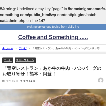
Warning
: Undefined array key "page" in
/home/migranamor/c-
something.com/public_html/wp-content/plugins/batch-
cat/admin.php
on line
147
picking up various topics from daily life
Coffee and Something .....
ホーム
テレビ
「青空レストラン」あか牛の牛肉・ハンバーグのお取り寄
せ！熊本・阿蘇！
テレビ
青空レストラン
「青空レストラン」あか牛の牛肉・ハンバーグの
お取り寄せ！熊本・阿蘇！
2020-05-16
2021-04-12