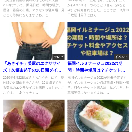
2023について、開催日程・時間や場所、
かわいいスイーツのことりせん（みなと
屋台・露店の出店、アクセスや駐車場、見
や）が紹介されました。ここでは、 3月13
どころ等気になりますよね。こ...
日放送【男子ごはん...
テレビ
イベント
「あさイチ」美尻のエクササイ
福岡イルミナージュ2022の期
ズ！久嬢由起子の10日間ダイエ
間・時間や場所は？チケット料
ット伝授！
金やアクセスは？
2020年4月22日放送「あさイチ」にて、整
福岡イルミナージュ2022が開催予定です
体師の久嬢由起子さんが、10日間ででき
が、イルミネーション点灯期間・時間や場
る美尻のエクササイズを伝授しました。こ
所、料金やチケット購入法、見どころ、駐
こでは、「あさイチ」...
車場等気になりますよね。...