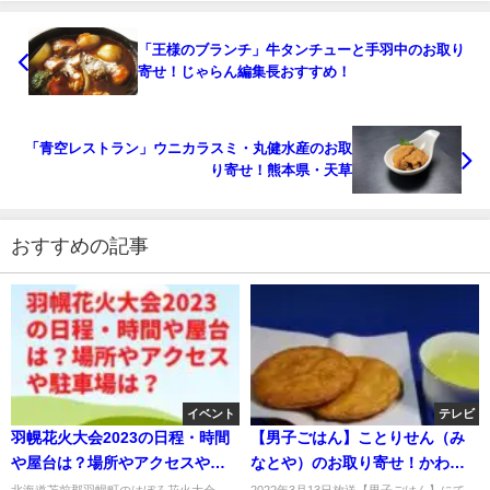
「王様のブランチ」牛タンチューと手羽中のお取り
寄せ！じゃらん編集長おすすめ！
「青空レストラン」ウニカラスミ・丸健水産のお取
り寄せ！熊本県・天草
おすすめの記事
イベント
テレビ
羽幌花火大会2023の日程・時間
【男子ごはん】ことりせん（み
や屋台は？場所やアクセスや駐
なとや）のお取り寄せ！かわい
車場は？
いスイーツ！3月13日
北海道苫前郡羽幌町のはぼろ花火大会
2022年3月13日放送【男子ごはん】にて、