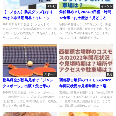
テレビ
イベント
【ニノさん】防災グッズおすす
角館雛めぐり2024の日程・時間
めは？非常用簡易トイレ・ソー
や食事・お土産は？見どころや
ラーチャージャー・消える魔
アクセスや駐車場は？
2021年11月21日放送【ニノさん】で、ソ
秋田の角館雛めぐり2024について、開催
ナエルワークス代表の高荷智也さんが、備
日程・時間や場所、食事やお土産、見どこ
球・浄水器？11月21日
えていれば安心の防災グッズを紹介しまし
ろ、アクセスや駐車場等気になりますよ
た。ここでは、 11...
ね。ここでは、角館雛めぐり...
スポーツ
観光
松島輝空が松島兄弟で「ジャン
西都原古墳群のコスモスの2022
クスポーツ」出演！父と母の卓
年開花状況や見頃時期は？場所
球経歴は？
やアクセスや駐車場は？
2020年3月1日放送「ジャンクスポーツ」
宮崎県の西都原古墳群では、秋の見頃時期
に、松島輝空（そら）君が 弟の松島翔空
になると、約300万本のコスモスが咲き誇
(とあ)君と 出演し卓球対決します。松島兄
り、圧巻の風景が展開されます。ここで
弟の父と母の経歴は...
は、西都原古墳群のコスモス...