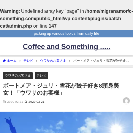
Warning
: Undefined array key "page" in
/home/migranamor/c-
something.com/public_html/wp-content/plugins/batch-
cat/admin.php
on line
147
picking up various topics from daily life
Coffee and Something .....
ホーム
テレビ
ウワサのお客さま
ボートメア・ジュリ・雪花が餃子好き
8頭身美女！「ウワサのお客様」
ウワサのお客さま
テレビ
ボートメア・ジュリ・雪花が餃子好き8頭身美
女！「ウワサのお客様」
2020-02-21
2020-02-21