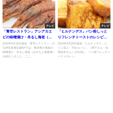
テレビ
テレビ
「青空レストラン」アシアカエ
「ヒルナンデス」パン粉しっと
ビの味噌漬け・吊るし海老（み
りフレンチトーストのレシピ！
やもと海産物）のお取り寄せ！
THIS IS パン吉田結衣が伝授！
2020年5月16日放送「青空レストラン」の
2020年5月29日放送「ヒルナンデス」に、
九州生産者応援SPでは、熊本県の海老の
パン芸人「This is パン」（岡下さん・吉
熊本県！
味噌漬け・吊るし海老（みやもと海産物）
田結衣さん）が出演し、パン粉フレンチト
を紹介しました。ここ...
ーストのレシ...