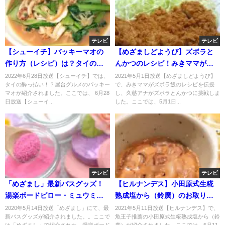
テレビ
テレビ
【シューイチ】パッキーマオの
【めざましどようび】ズボラと
作り方（レシピ）は？タイの屋
んかつのレシピ！みきママがフ
台グルメ！
ライパンだけで？5月1日
2022年6月28日放送【シューイチ】では、
2021年5月1日放送【めざましどようび】
タイの酔っ払い！？屋台グルメのパッキー
で、みきママがズボラ飯のレシピを伝授
マオが紹介されました。ここでは、 6月28
し、久慈アナがズボラとんかつに挑戦しま
日放送【シューイ...
した。ここでは、5月1日...
テレビ
テレビ
「めざまし」最新バスグッズ！
【ヒルナンデス】小田原式生糀
湯楽ボードピロー・ミュウミュ
熟成塩から（鈴廣）のお取り寄
ウリラクシング？
せ！5月11日
2020年5月14日放送「めざまし」にて、最
2021年5月11日放送【ヒルナンデス】で、
新バスグッズが紹介されました。。ここで
魚王子推薦の小田原式生糀熟成塩から（鈴