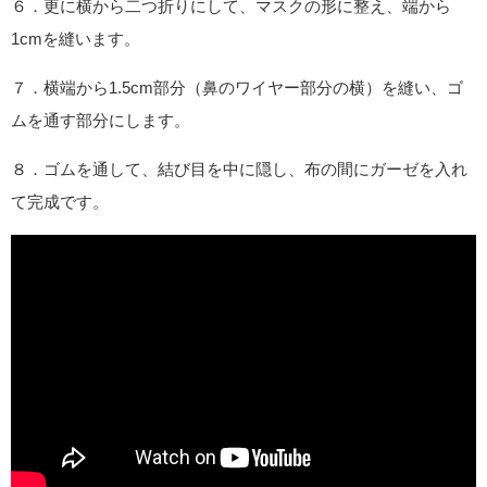
６．更に横から二つ折りにして、マスクの形に整え、端から
1cmを縫います。
７．横端から1.5cm部分（鼻のワイヤー部分の横）を縫い、ゴ
ムを通す部分にします。
８．ゴムを通して、結び目を中に隠し、布の間にガーゼを入れ
て完成です。