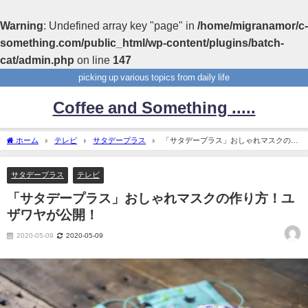
Warning
: Undefined array key "page" in
/home/migranamor/c-
something.com/public_html/wp-content/plugins/batch-
cat/admin.php
on line
147
picking up various topics from daily life
Coffee and Something .....
ホーム
テレビ
サタデープラス
「サタデープラス」おしゃれマスクの作
り方！ユザワヤが公開！
サタデープラス
テレビ
「サタデープラス」おしゃれマスクの作り方！ユ
ザワヤが公開！
2020-05-09
2020-05-09