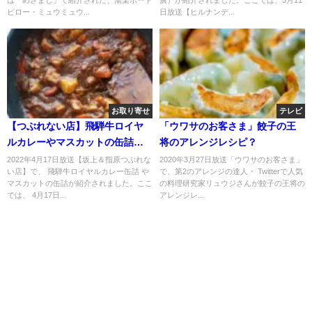
は「めざまし」で紹介された、湯楽ボード
廣）が紹介されました。ここでは、5月11
ピロー・ミュウミュウ...
日放送【ヒルナンデ...
お取り寄せ
テレビ
【つぶれない店】飛騨牛ロイヤ
「ウワサのお客さま」餃子の王
ルカレーやマスカットの缶詰の
将のアレンジレシピ？
お取り寄せ！4月17日
2022年4月17日放送【坂上＆指原つぶれな
2020年3月27日放送「ウワサのお客さま」
い店】で、 飛騨牛ロイヤルカレー缶詰 や
で、第2のアレンジの達人・ Twitterで人気
マスカットの缶詰が紹介されました。ここ
の料理研究家リュウジさんが餃子の王将の
では、 4月17日...
アレンジレ...