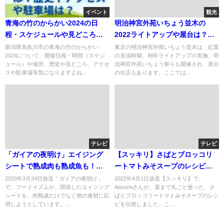
イベント
観光
青海の竹のからかい2024の日
明治神宮外苑いちょう並木の
程・スケジュールや見どころ
2022ライトアップや屋台は？見
は？歴史やアクセスや駐車場
頃やアクセスや駐車場は？
新潟県糸魚川市の青海の竹のからかい
東京の明治神宮外苑いちょう並木は、紅葉
2024について、開催日程・時間（スケジ
の見頃時期、例年ライトアップの実施、明
は？
ュール）や場所、歴史や見どころ、アクセ
治神宮外苑いちょう祭りも開催され、屋台
スや駐車場等気になりますよね...
の出店もあります。ここでは...
テレビ
テレビ
「ガイアの夜明け」エイジング
【スッキリ】さばとブロッコリ
シートで熟成肉も熟成魚も！フ
ートマトみそスープのレシピ！
ードイズムの挑戦！
Atsushiが伝授！4月1日
2020年3月24日放送「ガイアの夜明け」
2022年4月1日放送【スッキリ】で、
で、フードイズムが、開発したエイジング
Atsushiさんが、茎まで丸ごと使った、さ
シートを、肉熟成だけでなく他の食材に応
ばとブロッコリートマトみそスープのレシ
用しようとしています。...
ピを伝授しました。こ...