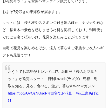
お花見キット」を全国へオンライン販売しています。
およそ7分咲きの東海桜が届きます。
キットには、桜の枝やススポンジ付き器のほか、ナヅナや石な
ど、桜並木の景色を感じさせる材料を同梱しており、到着後す
ぐにご自宅で桜をいけ、花見を楽しみことができます！
自宅で花見を楽しめるほか、遠方で暮らすご家族やご友人へギ
フトも最適です！
おうちでお花見がトレンドに!?北栄町発「桜のお花見キ
ット」が発売スタート｜日刊Lazuda(ラズダ) - 島根・鳥
取を知る、見る、食べる、遊ぶ、暮らすWebマガジン
https://t.co/iGvOzNGsdP
#自宅でお花見
#花工房あげた
け