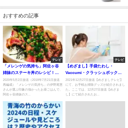
おすすめの記事
テレビ
テレビ
「メレンゲの気持ち」阿佐ヶ谷
【めざまし】手袋たわし・
姉妹のステーキ丼のレシピ！伊
Vaccumi・クラッシュボックス
野尾君推薦！
のお取り寄せ！12月27日
2020年5月2日放送（2018年7月21日放送
2021年12月27日放送【めざましテレビ】
再編成）「メレンゲの気持ち」の伊野尾慧
にて、お手軽お掃除グッズが紹介されまし
さんが選ぶ印象の強かったお昼ごはんで、
た。ここでは、12月27日放送【めざま
阿佐ヶ谷姉妹のス...
し】にて紹介されたお...