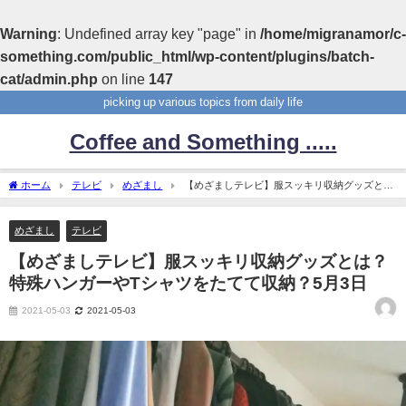
Warning
: Undefined array key "page" in
/home/migranamor/c-
something.com/public_html/wp-content/plugins/batch-
cat/admin.php
on line
147
picking up various topics from daily life
Coffee and Something .....
ホーム
テレビ
めざまし
【めざましテレビ】服スッキリ収納グッズと
は？特殊ハンガーやTシャツをたてて収納？5月3日
めざまし
テレビ
【めざましテレビ】服スッキリ収納グッズとは？
特殊ハンガーやTシャツをたてて収納？5月3日
2021-05-03
2021-05-03