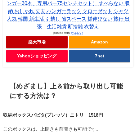
ンガー30本、専用バー75センチセット） すべらない 収
納 おしゃれ 丈夫 ハンガーラック クローゼット シャツ
人気 韓国 新生活 引越し 省スペース 襟伸びない 旅行 出
張 生活雑貨 断捨離 衣替え
posted with
カエレバ
楽天市場
Amazon
Yahooショッピング
7net
【めざまし】上＆前から取り出し可能
にする方法は？
収納ボックスパピタ(プレッソ）ニトリ 1518円
このボックスは、上開きも前開きも可能です。