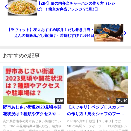
【ZIP】幕の内弁当チャーハンの作り方（レシ
ピ）！簡単お弁当アレンジ？5月3日
【ラヴィット】友近おすすめ駅弁！だし巻き弁当・
えんの鶏飯風だし茶漬け・若鶏むすび？5月4日
おすすめの記事
観光
テレビ
野市あじさい街道2023見頃や開
【スッキリ】ベジブロスカレー
花状況は？種類やアクセスや駐
の作り方！鳥羽シェフのフード
車場は？
ロス削減レシピ！5月31日
高知県香南市の野市あじさい街道につい
2021年5月31日放送【スッキリ】では、
て、2023年見頃時期や開花状況、魅力や
SIOの鳥羽シェフが、フードロス削減レシ
見どころ、種類、場所やアクセス、駐車場
ピのベジブロスカレーの作り方を岩田絵里