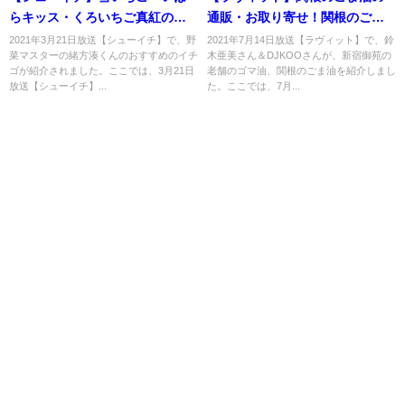
らキッス・くろいちご真紅の美
通販・お取り寄せ！関根のごま
鈴！緒方湊くんおすすめ！3月21
らー油も？7月14日
2021年3月21日放送【シューイチ】で、野
2021年7月14日放送【ラヴィット】で、鈴
菜マスターの緒方湊くんのおすすめのイチ
木亜美さん＆DJKOOさんが、新宿御苑の
日
ゴが紹介されました。ここでは、3月21日
老舗のゴマ油、関根のごま油を紹介しまし
放送【シューイチ】...
た。ここでは、7月...