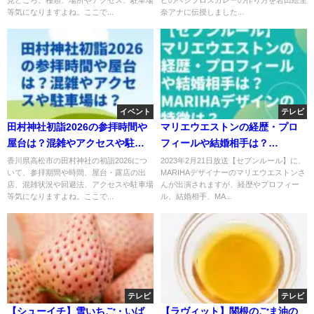
等気になりますよね。ここで...
奈アナに伝授しました...
イベント
テレビ
田村神社初詣2026の参拝時間や
マリエウエストンの経歴・プロ
屋台は？混雑やアクセスや駐車
フィールや結婚相手は？
場は？
MARIHAデザインの特徴は？
香川県高松市の田村神社の初詣2026につ
2023年2月21日放送【セブンルール】に、
いて、参拝期間や時間、屋台・露店の出
MARIHAデザイナーのマリエウエストンさ
【セブンルール】
店、混雑状況や回避法、アクセスや駐車場
んが出演されますが、経歴やプロフィー
等気になりますよね。ここで...
ル、結婚相手、MA...
テレビ
テレビ
【シューイチ】雪いちご・いば
【ラヴィット】関根のごま油の