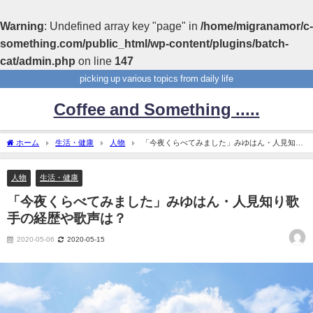
Warning
: Undefined array key "page" in
/home/migranamor/c-
something.com/public_html/wp-content/plugins/batch-
cat/admin.php
on line
147
picking up various topics from daily life
Coffee and Something .....
ホーム
生活・健康
人物
「今夜くらべてみました」みゆはん・人見知り
歌手の経歴や歌声は？
人物
生活・健康
「今夜くらべてみました」みゆはん・人見知り歌
手の経歴や歌声は？
2020-05-06
2020-05-15