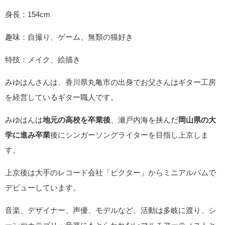
身長：154cm
趣味：自撮り、ゲーム、無類の猫好き
特技：メイク、絵描き
みゆはんさんは、香川県丸亀市の出身でお父さんはギター工房
を経営しているギター職人です。
みゆはんは
地元の高校を卒業後
、瀬戸内海を挟んだ
岡山県の大
学に進み卒業
後にシンガーソングライターを目指し上京しま
す。
上京後は大手のレコード会社「ビクター」からミニアルバムで
デビューしています。
音楽、デザイナー、声優、モデルなど、活動は多岐に渡り、シ