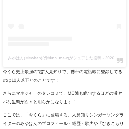
みゆはん(Mewhan)(@bknb_mew)がシェアした投稿
-
2020年 4月月24日午後8時28分PDT
今くら史上最強の“超”人見知りで、携帯の電話帳に登録してる
のは10人以下とのことです！
さらにマネジャーのタレコミで、MC陣も絶句するほどの激ヤ
バな生態が次々と明らかになります！
ここでは、「今くら」に登場する、人見知りシンガーソングラ
イターのみゆはんのプロフィール・経歴・歌声や「ひきこもり