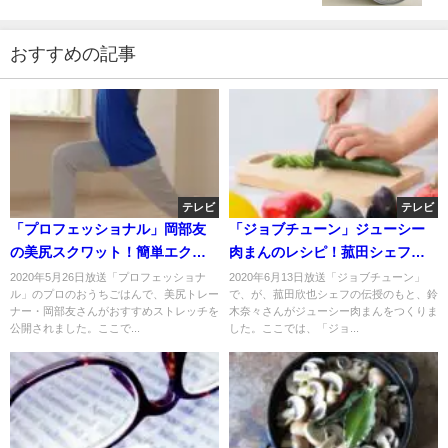
おすすめの記事
テレビ
テレビ
「プロフェッショナル」岡部友
「ジョブチューン」ジューシー
の美尻スクワット！簡単エクサ
肉まんのレシピ！菰田シェフの
サイズ！5月26日
中華おうちごはん！
2020年5月26日放送「プロフェッショナ
2020年6月13日放送「ジョブチューン」
ル」のプロのおうちごはんで、美尻トレー
で、が、菰田欣也シェフの伝授のもと、鈴
ナー・岡部友さんがおすすめストレッチを
木奈々さんがジューシー肉まんをつくりま
公開されました。ここで...
した。ここでは、「ジョ...