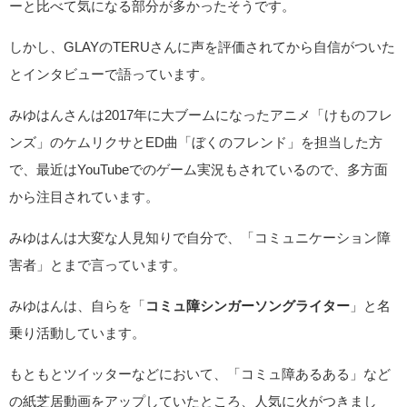
ーと比べて気になる部分が多かったそうです。
しかし、GLAYのTERUさんに声を評価されてから自信がついた
とインタビューで語っています。
みゆはんさんは2017年に大ブームになったアニメ「けものフレ
ンズ」のケムリクサとED曲「ぼくのフレンド」を担当した方
で、最近はYouTubeでのゲーム実況もされているので、多方面
から注目されています。
みゆはんは大変な人見知りで自分で、「コミュニケーション障
害者」とまで言っています。
みゆはんは、自らを「
コミュ障シンガーソングライター
」と名
乗り活動しています。
もともとツイッターなどにおいて、「コミュ障あるある」など
の紙芝居動画をアップしていたところ、人気に火がつきまし