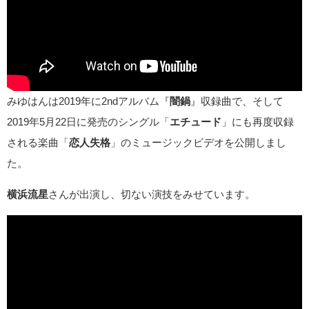
みゆはんは2019年に2ndアルバム『
闇鍋
』収録曲で、そして
2019年5月22日に発売のシングル「
エチュード
」にも再度収録
される楽曲「
恋人失格
」のミュージックビデオを公開しまし
た。
横浜流星
さんが出演し、切ない演技をみせています。