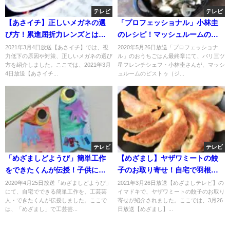
テレビ
テレビ
【あさイチ】正しいメガネの選
「プロフェッショナル」小林圭
び方！累進屈折力レンズとは？
のレシピ！マッシュルームのピ
2021年3月4日
ストゥ（ジェノベーゼ） の作り
2021年3月4日放送【あさイチ】では、視
2020年5月26日放送「プロフェッショナ
力低下の原因や対策、正しいメガネの選び
ル」のおうちごはん最終章にて、パリ三ツ
方！
方を紹介しました。ここでは、2021年3月
星フレンチシェフ・小林圭さんが、マッシ
4日放送【あさイチ...
ュルームのピストゥ（ジ...
テレビ
テレビ
「めざましどようび」簡単工作
【めざまし】ヤザワミートの餃
をできたくんが伝授！子供に大
子のお取り寄せ！自宅で羽根つ
人気！
きぶた肉餃子？3月26日
2020年4月25日放送「めざましどようび」
2021年3月26日放送【めざましテレビ】の
にて、自宅でできる簡単工作を、工芸芸
イマドキで、ヤザワミートの餃子のお取り
人・できたくんが伝授しました。ここで
寄せが紹介されました。ここでは、3月26
は、「めざまし」で工芸芸...
日放送【めざまし】...