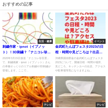
おすすめの記事
生活・健康
イベント
刺繍作家・ipnot（イプノッ
金武町たんぼフェスタ2023の日
ト）！3D刺繍？「ナニコレ珍百
程・時間や見どころは？出店や
景」
アクセスや駐車場は？
2020年3月15日放送「ナニコレ珍百景」
沖縄県国頭郡金の金武町たんぼフェスタ
で、刺繍画家・ipnot（イプノット）さん
2023について、開催日程・時間や場所、
の本物そっくりのリアル刺繍や3D刺繍が
見どころ、キッチンカーの出店、アクセス
登場します。ここで...
や駐車場等気になりますよね...
テレビ
テレビ