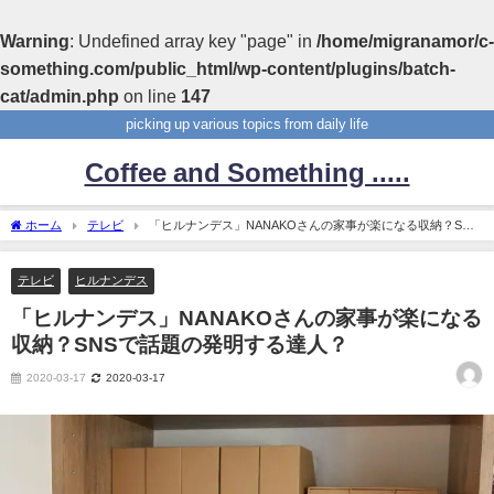
Warning
: Undefined array key "page" in
/home/migranamor/c-
something.com/public_html/wp-content/plugins/batch-
cat/admin.php
on line
147
picking up various topics from daily life
Coffee and Something .....
ホーム
テレビ
「ヒルナンデス」NANAKOさんの家事が楽になる収納？SNS
で話題の発明する達人？
テレビ
ヒルナンデス
「ヒルナンデス」NANAKOさんの家事が楽になる
収納？SNSで話題の発明する達人？
2020-03-17
2020-03-17