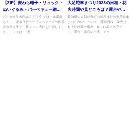
【ZIP】麦わら帽子・リュック・
大足蛇車まつり2023の日程・花
ぬいぐるみ・バーベキュー網の
火時間や見どころは？屋台や駐
洗い方は？9月15日
車場やアクセスは？
2021年9月15日放送【ZIP】では、永瀬廉
愛知県知多郡武豊町の豊石神社の大足蛇車
さんに、家事代行サービスベアーズの圓谷
まつり2023について、開催日程・花火打
真奈美先生が、夏モノの汚れを伝授しまし
ち上げ時間や場所、蛇ノ口花火等見どこ
た。ここでは、9月...
ろ、屋台・露店の出店、アク...