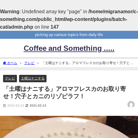
Warning
: Undefined array key "page" in
/home/migranamor/c-
something.com/public_html/wp-content/plugins/batch-
cat/admin.php
on line
147
picking up various topics from daily life
Coffee and Something .....
ホーム
テレビ
「土曜はナニする」アロマフレスカのお取り寄せ！穴子とカ
ニのリゾピラフ！
テレビ
土曜はナニする
「土曜はナニする」アロマフレスカのお取り寄
せ！穴子とカニのリゾピラフ！
2021-02-13
2021-02-13