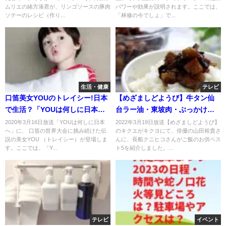
ムリエの緒方湊君が、リンゴソースの豚肉
パワーや効果が説明されます。ここでは、
ソテーのレシピ（作り...
「林修の今でしょ」で...
生活・健康
テレビ
口笛美女YOUのトレイシー!日本
【めざましどようび】牛タン仙
で生活？「YOUは何しに日本
台ラー油・東坡肉・ぶっかけコ
へ」
ンビーフのお取り寄せ！3月19日
2020年3月16日放送「YOUは何しに日本
2022年3月19日放送【めざましどようび】
へ」に、 口笛の世界大会に挑み続けた伝
のキクエがキクヨにて、俳優の山田裕貴さ
説の美女YOU （トレイシー）が登場しま
んに、長船クニヒコさんがご飯のお供ベス
す。ここでは、「Y...
ト5を紹介しました。...
テレビ
イベント