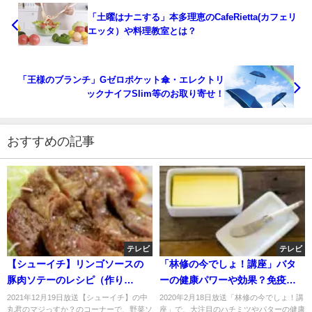
「土曜はナニする」本多理恵のCafeRietta(カフェリ
エッタ）や料理教室とは？
「王様のブランチ」Gゼロポケット傘・エレクトリ
ックナイフSlim等のお取り寄せ！
おすすめの記事
テレビ
テレビ
【シューイチ】リンゴソースの
「林修の今でしょ！講座」バタ
豚肉ソテーのレシピ（作り
ーの健康パワーや効果？免疫力
方）！緒方湊君が伝授！12月19
強化でウイルス撃退！脳活性？
2021年12月19日放送【シューイチ】の中
2020年2月18日放送「林修の今でしょ！講
丸君のマジっすか？のコーナーで、野菜ソ
座」で、大注目のハチミツやパターの健康
日