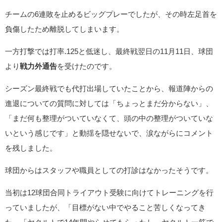
チームの6連敗を止めるビッグプレーでしたが、その時左足首を
負傷したため離脱してしまいます。
一方打撃では打率.125と低迷し、最終戦翌日の11月11日、球団
より
戦力外通告
を受けたのです。
シーズン最終戦でも代打出場していたことから、報道陣からの
進退についての質問に対しては「ちょっとまだ分からない」、
「まだ何も整理がついていなくて、頭の中の整理がついていな
いという感じです」と動揺を隠せないで、涙ながらにコメント
を残しました。
球団からはスタッフや職員としての打診はなかったそうです。
当初は12球団合同トライアウト受験に向けてトレーニングを行
っていましたが、「目標がない中でやること苦しくなってき