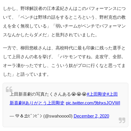
しかし、野球解説者の江本孟紀さんはこのパフォーマンスにつ
いて、「ベンチは野球の話をするところという、野村克也の教
えを全く無視している」「弱いチームがベンチでパフォーマン
スなんかしたらダメだ」と批判されていました。
一方で、柳田悠岐さんは、高校時代に最も印象に残った選手と
して上田さんの名を挙げ、「バケモンですね。走攻守、全部。
オーラ凄かったですし、こういう奴がプロに行くなと思ってま
した」と語っています。
上田新喜劇の写真たくさんある😭😭😭
#上田剛史
#上田
新喜劇
#ありがとう上田剛史
pic.twitter.com/9bhxsJOVWI
— 💚🐧⛱ﾋﾞﾝﾋﾞﾝ (@swahoooo0)
December 2, 2020