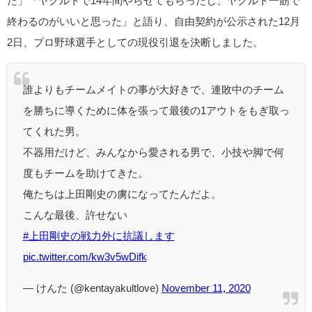
た」「ヤクルトで14年間やらせてもらったし、ヤクルト一筋で
終わるのがいいと思った」と語り、自由契約が公示された12月
2日、プロ野球選手としての現役引退を決断しました。
誰よりもチームメイトの事が大好きで、連敗中のチーム
を勝ちに導くために体を張って最後の1アウトをもぎ取っ
てくれた男。
不器用だけど、みんなから愛される男で、小技や脚で何
度もチームを助けてきた。
俺たちは上田剛史の虜になってたんだよ。
こんな最後、許せない
#上田剛史の戦力外に抗議します
pic.twitter.com/kw3v5wDifk
— けんた (@kentayakultlove)
November 11, 2020