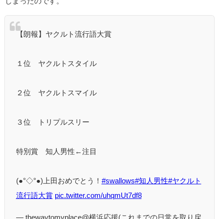
しまったのです。
【朗報】ヤクルト流行語大賞
１位 ヤクルトスタイル
２位 ヤクルトスマイル
３位 トリプルスリー
特別賞 知人男性←注目
(●°◇°●)上田おめでとう！
#swallows
#知人男性
#ヤクルト
流行語大賞
pic.twitter.com/uhqmUt7df8
— thewaytomyplace@横浜応援(これまでの日常を取り戻