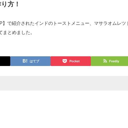
サラオムレツトーストのレシピ！インドの卵
作り方！
【ZIP】で紹介されたインドのトーストメニュー、マサラオムレツ
てまとめました。
はてブ
Pocket
Feedly