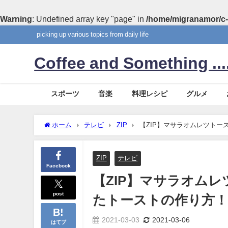
Warning
: Undefined array key "page" in
/home/migranamor/c-
picking up various topics from daily life
Coffee and Something ....
スポーツ
音楽
料理レシピ
グルメ
ホーム
テレビ
ZIP
【ZIP】マサラオムレツト
ZIP
テレビ
Facebook
【ZIP】マサラオム
post
たトーストの作り方
2021-03-03
2021-03-06
はてブ