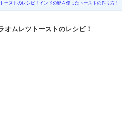
目次
[
hide
]
ツトーストのレシピ！
ツトーストのレシピ！インドの卵を使ったトーストの作り方！
サラオムレツトーストのレシピ！