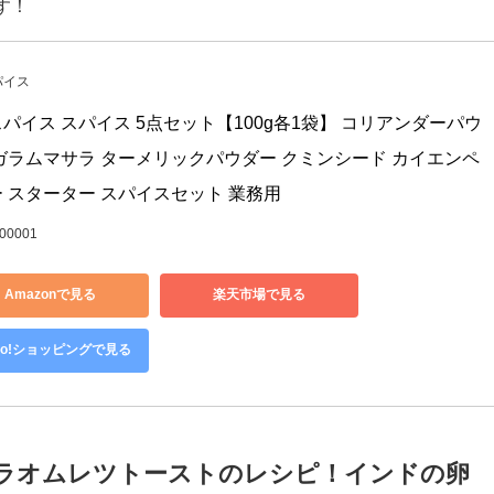
、パクチーを刻んで、ボウルに加えてよく混ぜます。（パクチ
に流し込み、フレンチトーストのように食パンの両面に卵を染
す！
パイス
パイス スパイス 5点セット【100g各1袋】 コリアンダーパウ
ガラムマサラ ターメリックパウダー クミンシード カイエンペ
 スターター スパイスセット 業務用
00001
Amazonで見る
楽天市場で見る
hoo!ショッピングで見る