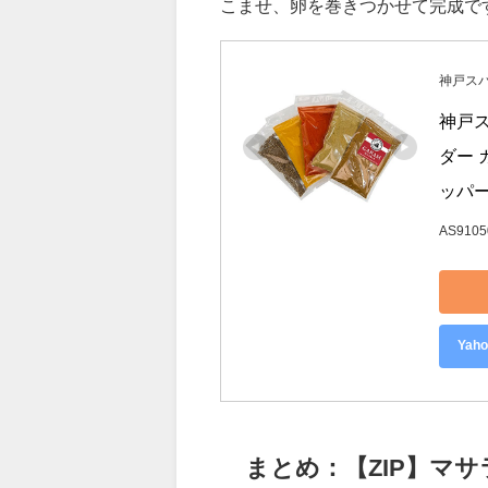
３．玉ネギとトマトを細かく切り
はお腹を元気にします。）
４．バターを溶かしたフライパン
こませ、卵を巻きつかせて完成で
神戸ス
神戸ス
ダー 
ッパー
AS9105
Ya