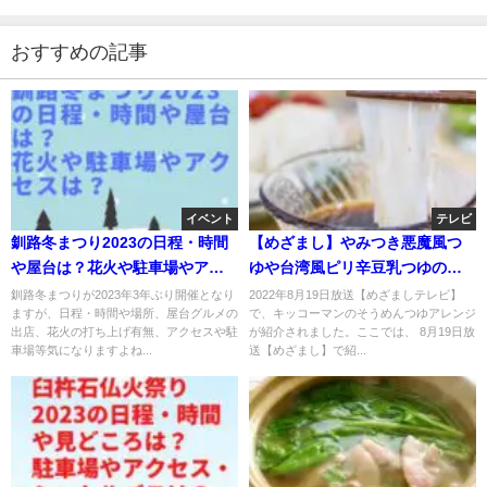
おすすめの記事
イベント
テレビ
釧路冬まつり2023の日程・時間
【めざまし】やみつき悪魔風つ
や屋台は？花火や駐車場やアク
ゆや台湾風ピリ辛豆乳つゆのレ
セスは？
シピは？そうめんつゆアレンジ
釧路冬まつりが2023年3年ぶり開催となり
2022年8月19日放送【めざましテレビ】
ますが、日程・時間や場所、屋台グルメの
で、キッコーマンのそうめんつゆアレンジ
TOP５！
出店、花火の打ち上げ有無、アクセスや駐
が紹介されました。ここでは、 8月19日放
車場等気になりますよね...
送【めざまし】で紹...