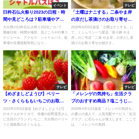
イベント
テレビ
臼杵石仏火祭り2023の日程・時
「土曜はナニする」二条やま岸
間や見どころは？駐車場やアク
の京だし茶漬けのお取り寄せ！
セス・シャトルバスは？
牛しぐれ煮と鯛の昆布締め！
大分県の臼杵石仏火祭り2023について、
2020年6月6日放送「土曜はナニする」に
開催日程・時間や場所、見どころや行事ス
て、ミシュラン一つ星店「富小路 やま
ケジュール、アクセス・シャトルバス、駐
岸」の二号店「二条 やま岸」の京だし茶
車場や交通規制等気になり...
漬けのお取り寄せが紹介さ...
テレビ
テレビ
【めざましどようび】ベリー
「メレンゲの気持ち」生活クラ
ツ・さくらももいちごのお取り
ブのおすすめ商品？塩こうじハ
寄せ！大分・徳島より！2月5日
ンバーグのレシピ？
2022年2月5日放送【めざましどようび】
2020年4月11日放送「メレンゲの気持ち」
のキクエがキクヨで、俳優の杉野遥亮さん
の通りの達人で、人気宅配サービス「生活
に注目のブランドいちご、大分県のベリー
クラブ」に石ちゃんが潜入します。ここで
ツと徳島県のさくらもも...
は、「メレンゲの気持...