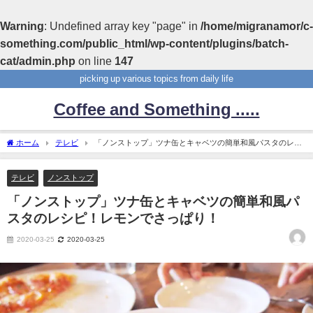
Warning
: Undefined array key "page" in
/home/migranamor/c-
something.com/public_html/wp-content/plugins/batch-
cat/admin.php
on line
147
picking up various topics from daily life
Coffee and Something .....
ホーム
テレビ
「ノンストップ」ツナ缶とキャベツの簡単和風パスタのレシ
ピ！レモンでさっぱり！
テレビ
ノンストップ
「ノンストップ」ツナ缶とキャベツの簡単和風パ
スタのレシピ！レモンでさっぱり！
2020-03-25
2020-03-25