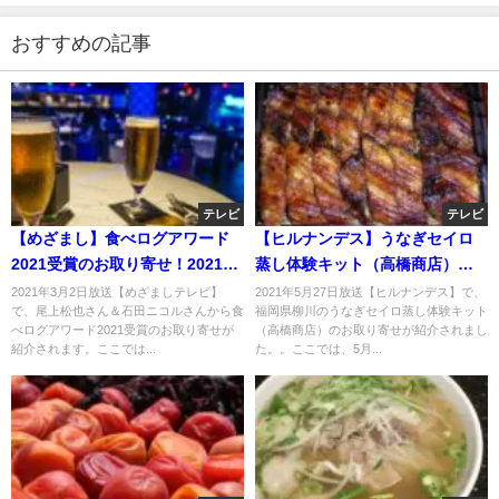
おすすめの記事
テレビ
テレビ
【めざまし】食べログアワード
【ヒルナンデス】うなぎセイロ
2021受賞のお取り寄せ！2021年
蒸し体験キット（高橋商店）の
3月2日
お取り寄せ！福岡県柳川名物！5
2021年3月2日放送【めざましテレビ】
2021年5月27日放送【ヒルナンデス】で、
で、尾上松也さん＆石田ニコルさんから食
福岡県柳川のうなぎセイロ蒸し体験キット
月27日
べログアワード2021受賞のお取り寄せが
（高橋商店）のお取り寄せが紹介されまし
紹介されます。ここでは...
た。。ここでは、5月...