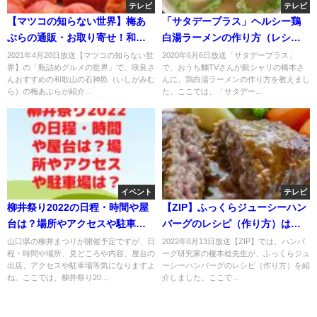
テレビ
テレビ
【マツコの知らない世界】梅あ
「サタデープラス」ヘルシー鶏
ぶらの通販・お取り寄せ！和歌
白湯ラーメンの作り方（レシ
山の石神邑！4月20日
ピ）！おうち麵TVが伝授！
2021年4月20日放送【マツコの知らない世
2020年6月6日放送「サタデープラス」
界】の「瓶詰めグルメの世界」で、咲良さ
で、おうち麵TVさんが銀シャリの橋本さ
んおすすめの和歌山の石神邑（いしがみむ
んに、鶏白湯ラーメンの作り方を教えまし
ら）の梅あぶらが紹介...
た。ここでは、「サタデー...
イベント
テレビ
柳井祭り2022の日程・時間や屋
【ZIP】ふっくらジューシーハン
台は？場所やアクセスや駐車場
バーグのレシピ（作り方）は？
は？
榎本稔先生が伝授！
山口県の柳井まつりが開催予定ですが、日
2022年6月13日放送【ZIP】では、ハンバ
程・時間や場所、見どころや内容、屋台の
ーグ研究家の榎本稔先生が、ふっくらジュ
出店、アクセスや駐車場等気になりますよ
ーシーハンバーグのレシピ（作り方）を紹
ね。ここでは、柳井祭り20...
介しました。ここで...