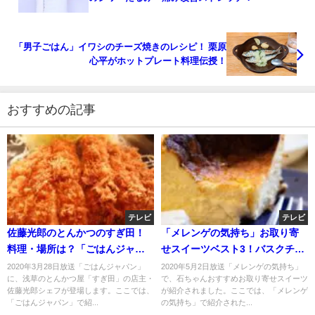
「男子ごはん」イワシのチーズ焼きのレシピ！ 栗原
心平がホットプレート料理伝授！
おすすめの記事
テレビ
テレビ
佐藤光郎のとんかつのすぎ田！
「メレンゲの気持ち」お取り寄
料理・場所は？「ごはんジャパ
せスイーツベスト3！バスクチー
ン」
ズケーキ・プレスバターサン
2020年3月28日放送「ごはんジャパン」
2020年5月2日放送「メレンゲの気持ち」
に、浅草のとんかつ屋「すぎ田」の店主・
で、石ちゃんおすすめお取り寄せスイーツ
ド？
佐藤光郎シェフが登場します。ここでは、
が紹介されました。ここでは、「メレンゲ
「ごはんジャパン」で紹...
の気持ち」で紹介された...