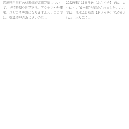
場は？
ができる？
宮崎県門川町の桃源郷岬紫陽花園につい
2022年5月11日放送【あさイチ】では、太
て、見頃時期や開花状況、アクセスや駐車
りにくい”食べ順”が紹介されました。ここ
場、見どころ等気になりますよね。ここで
では、 5月11日放送【あさイチ】で紹介さ
は、桃源郷岬のあじさいの20...
れた、太りにく...