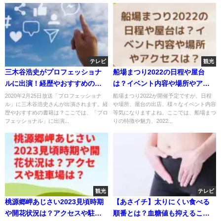
テレビ
観光
三木谷浩史がプロフェッショナ
船場まつり2022の日程や屋台
ルに出演！経歴やおすすめの書
は？イベント内容や場所やアク
籍は？
セスは？
2020年2月25日放送「プロフェッショナ
船場まつり2022が開催予定ですが、日程
ル」に三木谷浩史さんが出演されます。経
や場所、屋台の出店、様々なイベント内容
歴やおすすめの書籍は？ここでは、「プロ
等気になりますよね。ここでは、船場まつ
フェッショナル」に出演...
りの特徴や魅力、2022...
観光
テレビ
桃源郷岬あじさい2023見頃時期
【あさイチ】太りにくい食べる
や開花状況は？アクセスや駐車
順番とは？血糖値も抑えること