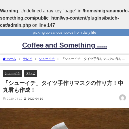
Warning
: Undefined array key "page" in
/home/migranamor/c-
something.com/public_html/wp-content/plugins/batch-
cat/admin.php
on line
147
picking up various topics from daily life
Coffee and Something .....
ホーム
テレビ
シューイチ
「シューイチ」タイツ手作りマスクの作り
方！中丸君も作成！
シューイチ
テレビ
「シューイチ」タイツ手作りマスクの作り方！中
丸君も作成！
2020-04-19
2020-04-19