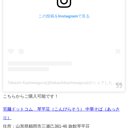
この投稿をInstagramで見る
Takashi Kashiwagura(@takashikashiwagura)がシェアした投稿
-
2
こちらからご購入可能です！
宅麺ドットコム 琴平荘（こんぴらそう） 中華そば（あっさ
り）
住所：山形県鶴岡市三瀬己381-46 旅館琴平荘