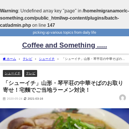
Warning
: Undefined array key "page" in
/home/migranamor/c-
something.com/public_html/wp-content/plugins/batch-
cat/admin.php
on line
147
picking up various topics from daily life
Coffee and Something .....
ホーム
テレビ
シューイチ
「シューイチ」山形・琴平荘の中華そばのお
取り寄せ！宅麵でご当地ラーメン対決！
シューイチ
テレビ
「シューイチ」山形・琴平荘の中華そばのお取り
寄せ！宅麵でご当地ラーメン対決！
2020-05-24
2021-03-16