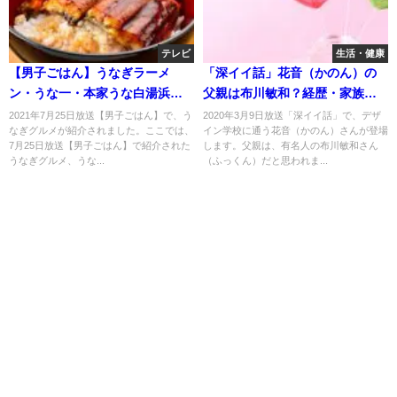
テレビ
生活・健康
【男子ごはん】うなぎラーメ
「深イイ話」花音（かのん）の
ン・うな一・本家うな白湯浜松
父親は布川敏和？経歴・家族
餃子のお取り寄せ！7月25日
は？
2021年7月25日放送【男子ごはん】で、う
2020年3月9日放送「深イイ話」で、デザ
なぎグルメが紹介されました。ここでは、
イン学校に通う花音（かのん）さんが登場
7月25日放送【男子ごはん】で紹介された
します。父親は、有名人の布川敏和さん
うなぎグルメ、うな...
（ふっくん）だと思われま...