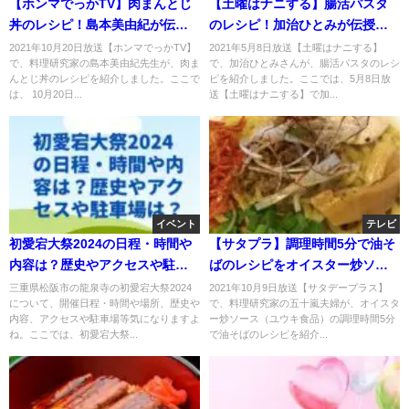
【ホンマでっかTV】肉まんとじ
【土曜はナニする】腸活パスタ
丼のレシピ！島本美由紀が伝
のレシピ！加治ひとみが伝授！5
授！10月20日
月8日
2021年10月20日放送【ホンマでっかTV】
2021年5月8日放送【土曜はナニする】
で、料理研究家の島本美由紀先生が、肉ま
で、加治ひとみさんが、腸活パスタのレシ
んとじ丼のレシピを紹介しました。ここで
ピを紹介しました。ここでは、5月8日放
は、 10月20日...
送【土曜はナニする】で加...
イベント
テレビ
初愛宕大祭2024の日程・時間や
【サタプラ】調理時間5分で油そ
内容は？歴史やアクセスや駐車
ばのレシピをオイスター炒ソー
場は？
スで！五十嵐夫婦が伝授！10月9
三重県松阪市の龍泉寺の初愛宕大祭2024
2021年10月9日放送【サタデープラス】
について、開催日程・時間や場所、歴史や
で、料理研究家の五十嵐夫婦が、オイスタ
日
内容、アクセスや駐車場等気になりますよ
ー炒ソース（ユウキ食品）の調理時間5分
ね。ここでは、初愛宕大祭...
で油そばのレシピを紹介...