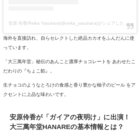
安原 伶香/Reika Yasuhara(@reika_yasuhara)がシェアした投稿
-
海外を直接訪れ、自らセレクトした絶品カカオをふんだんに使
っています。
「大三萬年堂」秘伝のあんこと濃厚チョコレートを あわせたこ
だわりの『ちょこ餡』。
生チョコのようなとろけの食感と香り豊かな柚子のピール をア
クセントに上品な味わいです。
安原伶香が「ガイアの夜明け」に出演！
大三萬年堂HANAREの基本情報とは？