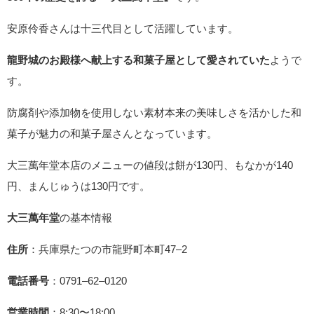
安原伶香さんは十三代目として活躍しています。
龍野城のお殿様へ献上する和菓子屋として愛されていた
ようで
す。
防腐剤や添加物を使用しない素材本来の美味しさを活かした和
菓子が魅力の和菓子屋さんとなっています。
大三萬年堂本店のメニューの値段は餅が130円、もなかが140
円、まんじゅうは130円です。
大三萬年堂
の基本情報
住所
：兵庫県たつの市龍野町本町47–2
電話番号
：0791–62–0120
営業時間
：8:30〜18:00