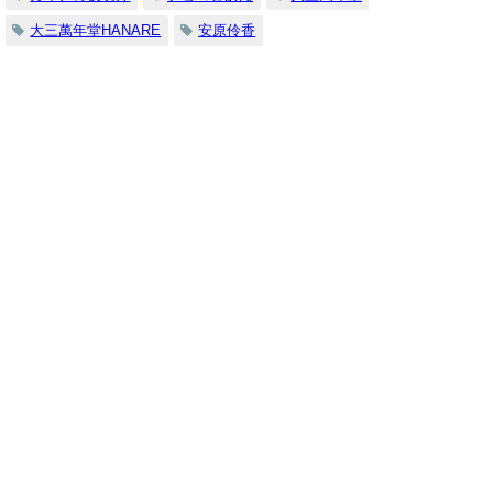
大三萬年堂HANARE
安原伶香