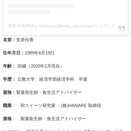
安原 伶香/Reika Yasuhara(@reika_yasuhara)がシェアした投稿
-
名前：
安原伶香
生年月日：
1989年6月19日
年齢：
30歳（2020年2月現在）
学歴：
立教大学 経済学部経済学科 卒業
資格：
製菓衛生師・食生活アドバイザー
職業
： 和スイーツ研究家 ・(株)HANARE 取締役
資格
： 製菓衛生師・食生活アドバイザー