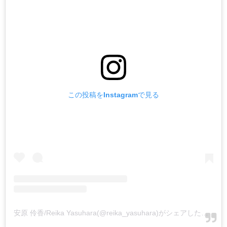
この投稿をInstagramで見る
安原 伶香/Reika Yasuhara(@reika_yasuhara)がシェアした投稿
-