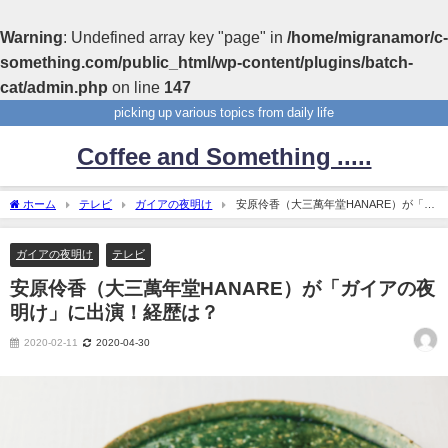
Warning
: Undefined array key "page" in
/home/migranamor/c-
something.com/public_html/wp-content/plugins/batch-
cat/admin.php
on line
147
picking up various topics from daily life
Coffee and Something .....
ホーム
テレビ
ガイアの夜明け
安原伶香（大三萬年堂HANARE）が「ガ
イアの夜明け」に出演！経歴は？
ガイアの夜明け
テレビ
安原伶香（大三萬年堂HANARE）が「ガイアの夜
明け」に出演！経歴は？
2020-02-11
2020-04-30