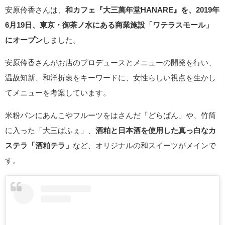
安原伶香さんは、
和カフェ『大三萬年堂HANARE』を、2019年
6月19日、東京・御茶ノ水にある商業施設「ワテラスモール」
にオープン
しました。
安原伶香さんがお店のプロデュースとメニューの開発を行い、
温故知新、和洋折衷をキーワードに、女性らしい視点を生かし
てメニューを考案しています。
米粉パンにあんこやフルーツをはさんだ「どらぱん」や、竹筒
に入った「大三ぱふぇ」、
酒粕と日本酒を使用した真っ白なカ
ステラ「酒粕テラ」
など、オリジナルの和スイーツがメインで
す。