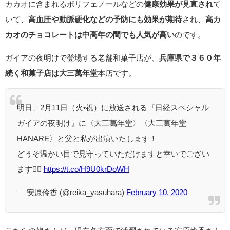
カカオに含まれるポリフェノールなどの
健康効果が見直され
て
いて、
高血圧や動脈硬化などの予防にも効果が期待
され、
高カ
カオのチョコレートは中高年の間でも人気が高い
のです。
ガイアの夜明けで登場する老舗和菓子店が、
兵庫県で３６０年
続く和菓子店は大三萬年堂
本店です。
明日、2月11日（火•祝）に放送される『日経スペシャル
ガイアの夜明け』に〈大三萬年堂〉〈大三萬年堂
HANARE〉と父と私が出演いたします！
どうぞ温かい目で見守っていただけますと幸いでござい
ます🙇‍♀️
https://t.co/H9U0krDoWH
— 安原伶香 (@reika_yasuhara)
February 10, 2020