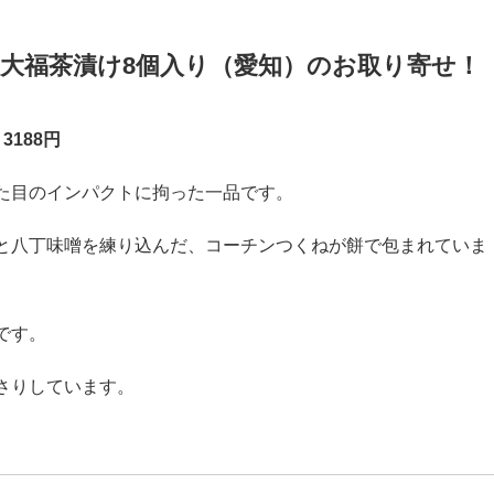
://t.co/tXjpwnsUdE
pic.twitter.com/pCYtXWkIg9
ない (@lcukchance)
July 24, 2016
大福茶漬け8個入り（愛知）のお取り寄せ！
188円
た目のインパクトに拘った一品です。
と八丁味噌を練り込んだ、コーチンつくねが餅で包まれていま
です。