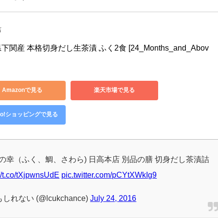
な切り身など、自宅でも高級料亭の味を堪能できる一品です。
ます。
ています
店
下関産 本格切身だし生茶漬 ふく2食 [24_Months_and_Abov
Amazonで見る
楽天市場で見る
hoo!ショッピングで見る
N海の幸（ふく、鯛、さわら) 日高本店 別品の膳 切身だし茶漬詰