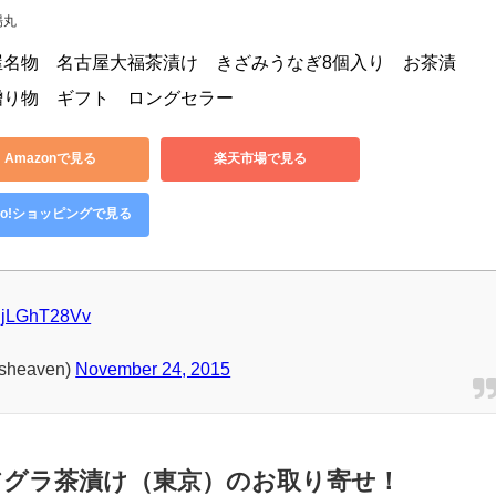
さりしています。
場丸
屋名物　名古屋大福茶漬け　きざみうなぎ8個入り　お茶漬
贈り物　ギフト　ロングセラー
Amazonで見る
楽天市場で見る
hoo!ショッピングで見る
/PjLGhT28Vv
heaven)
November 24, 2015