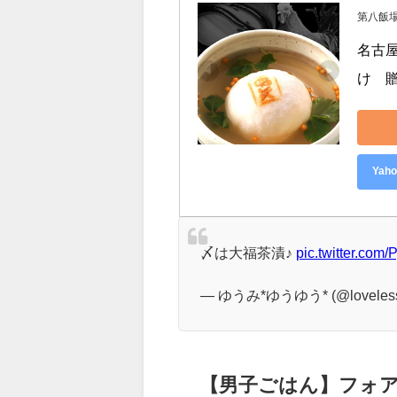
つくねが絶品で、八丁味噌もあっ
もち米もパラッとしています。
第八飯
名古
け　
Ya
〆は大福茶漬♪
pic.twitter.com
— ゆうみ*ゆうゆう* (@loveless