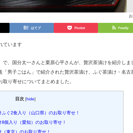
お
はてブ
Pocket
Feedly
れています
はん」で、国分太一さんと栗原心平さんが、贅沢茶漬けを紹介しま
日放送「男子ごはん」で紹介された贅沢茶漬け、ふぐ茶漬け・名古
お取り寄せについてまとめました。
目次
[
hide
]