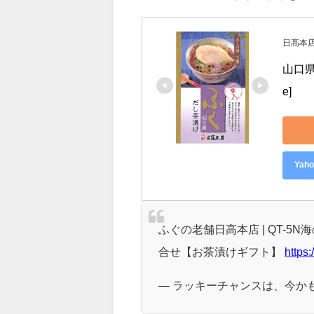
魚介エキスが詰まっただしや大き
自宅でも高級料亭の味を堪能でき
上品でフグの出汁がしっかりきい
日高本
山口県
e]
Ya
ふぐの老舗日高本店 | QT-5