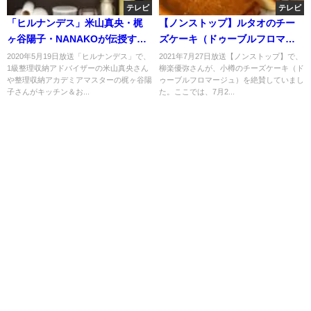
テレビ
テレビ
「ヒルナンデス」米山真央・梶
【ノンストップ】ルタオのチー
ヶ谷陽子・NANAKOが伝授する
ズケーキ（ドゥーブルフロマー
収納テクニック！5月19日
ジュ）お取り寄せ！柳楽優弥さ
2020年5月19日放送「ヒルナンデス」で、
2021年7月27日放送【ノンストップ】で、
1級整理収納アドバイザーの米山真央さん
柳楽優弥さんが、小樽のチーズケーキ（ド
んおすすめ！7月27日
や整理収納アカデミアマスターの梶ヶ谷陽
ゥーブルフロマージュ）を絶賛していまし
子さんがキッチン＆お...
た。ここでは、7月2...