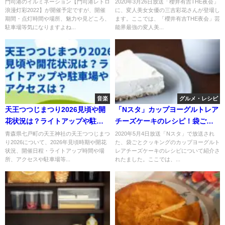
や駐車場は？
活？
門司港のイルミネーション【門司港レトロ
2020年3月26日放送「櫻井有吉THE夜会」
浪漫灯彩2022】が開催予定ですが、開催
に、変人美女女優の三吉彩花さんが登場し
期間・点灯時間や場所、魅力や見どころ、
ます。ここでは、「櫻井有吉THE夜会」芸
駐車場等気になりますよね...
能界最強の変人美...
音楽
グルメ・レシピ
天王つつじまつり2026見頃や開
「Nスタ」カップヨーグルトレア
花状況は？ライトアップや駐車
チーズケーキのレシピ！袋ごと
場やアクセスは？
クッキング！
青森県七戸町の天王神社の天王つつじまつ
2020年5月4日放送「Nスタ」で放送され
り2026について、2026年見頃時期や開花
た、袋ごとクッキングのカップヨーグルト
状況、開催日程・ライトアップ時間や場
レアチーズケーキのレシピについて紹介さ
所、アクセスや駐車場等...
れたました。ここでは、...