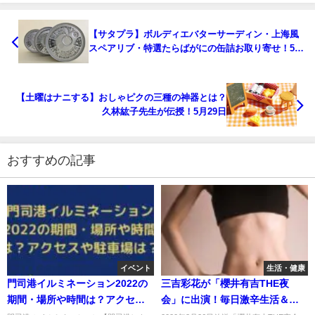
【サタプラ】ボルディエバターサーディン・上海風
スペアリブ・特選たらばがにの缶詰お取り寄せ！5月
29日
【土曜はナニする】おしゃピクの三種の神器とは？
久林紘子先生が伝授！5月29日
おすすめの記事
イベント
生活・健康
門司港イルミネーション2022の
三吉彩花が「櫻井有吉THE夜
期間・場所や時間は？アクセス
会」に出演！毎日激辛生活＆汗