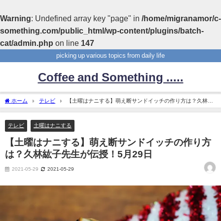
Warning
: Undefined array key "page" in
/home/migranamor/c-
something.com/public_html/wp-content/plugins/batch-
cat/admin.php
on line
147
picking up various topics from daily life
Coffee and Something .....
ホーム
テレビ
【土曜はナニする】萌え断サンドイッチの作り方は？久林紘
子先生が伝授！5月29日
テレビ
土曜はナニする
【土曜はナニする】萌え断サンドイッチの作り方
は？久林紘子先生が伝授！5月29日
2021-05-29
2021-05-29