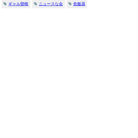
ギャル曽根
ニュースな会
炊飯器