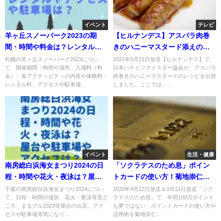
イベント
テレビ
羊ヶ丘スノーパーク2023の期
【ヒルナンデス】アスパラ肉巻
間・時間や料金は？レンタルや
きのハニーマスタード添えのレ
アクセスや駐車場は？
シピ！ハチミツマイスターが伝
札幌の羊ヶ丘スノーパーク2023につい
2021年5月21日放送【ヒルナンデス】で、
て、開催期間・時間や場所、入場料（料
日本ハチミツマイスター協会が、アスパラ
授！5月21日
金）、各アクティビティの内容や体験料・
肉巻きのハニーマスタードのレシピを伝授
レンタル料、アクセスや駐車場...
しました。ここでは、...
イベント
生活・健康
南房総白浜海女まつり2024の日
「ソクラテスのため息」ポイン
程・時間や花火・夜泳は？屋台
トカードの使い方！菊地崇仁が
や駐車場やアクセスは？
伝授？
千葉の南房総白浜海女まつり2024につい
2020年4月22日放送＆3月11日放送「ソク
て、日程・時間や場所、花火・夜泳等見ど
ラテスのため息」で、年間100万ポイント
ころ、まるグル2023等屋台の出店、アク
も夢ではない、ポイントカードの使い方や
セスや駐車場等気になり...
活用術を菊地崇仁...