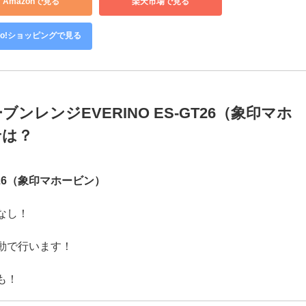
き特別配送※配送にお日にちかかります】【設置無料】【代引
】
Amazonで見る
楽天市場で見る
hoo!ショッピングで見る
レンジEVERINO ES-GT26（象印マホ
せは？
T26（象印マホービン）
なし！