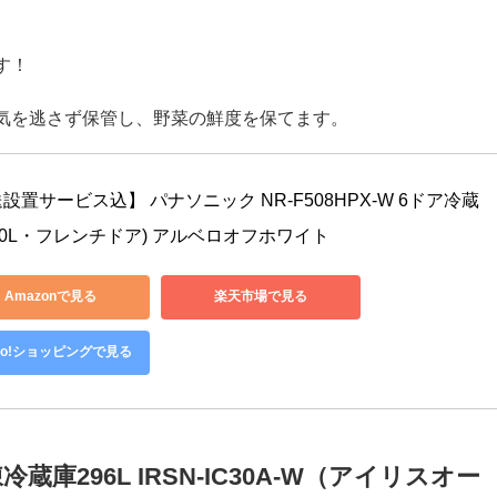
お取り寄せは？
HPX500L （パナソニック）
。
す！
気を逃さず保管し、野菜の鮮度を保てます。
設置サービス込】 パナソニック NR-F508HPX-W 6ドア冷蔵
500L・フレンチドア) アルベロオフホワイト
Amazonで見る
楽天市場で見る
hoo!ショッピングで見る