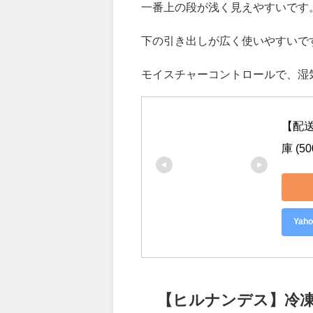
（パナソニック）の
はやうま冷凍搭載冷蔵後NR-F508
一番上の段が浅く見えやすいです
下の引き出しが広く使いやすいで
モイスチャーコントロールで、湿
【配送
庫 (
Ya