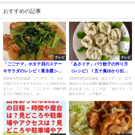
おすすめの記事
テレビ
テレビ
「ごごナマ」ホタテ貝のステー
「あさイチ」バラ餃子の作り方
キサラダのレシピ！富永暖シェ
（レシピ）！五十嵐ゆかり伝
フ伝授！
授！
2020年4月3日放送「ごごナマ」で、ホタ
2020年5月12日放送「あさイチ」で、五十
テ貝のステーキサラダのレシピが紹介され
嵐ゆかりさん伝授の薔薇餃子のレシピが紹
ました。ここでは、「ごごナマ」の春の貝
介されました。ここでは、「あさイチ」で
まつりで紹介された、ホ...
紹介された、バラ餃子...