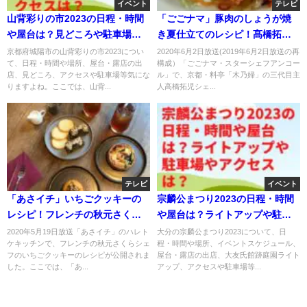
イベント
テレビ
山背彩りの市2023の日程・時間
「ごごナマ」豚肉のしょうが焼
や屋台は？見どころや駐車場や
き夏仕立てのレシピ！髙橋拓
アクセスは？見どころや駐車場
児・料亭「木乃婦」三代目！
京都府城陽市の山背彩りの市2023につい
2020年6月2日放送(2019年6月2日放送の再
て、日程・時間や場所、屋台・露店の出
構成）「ごごナマ・スターシェフアンコー
やアクセスは？
店、見どころ、アクセスや駐車場等気にな
ル」で、京都・料亭「木乃婦」の三代目主
りますよね。ここでは、山背...
人高橋拓児シェ...
テレビ
イベント
「あさイチ」いちごクッキーの
宗麟公まつり2023の日程・時間
レシピ！フレンチの秋元さくら
や屋台は？ライトアップや駐車
が伝授！
場やアクセスは？
2020年5月19日放送「あさイチ」のハレト
大分の宗麟公まつり2023について、日
ケキッチンで、フレンチの秋元さくらシェ
程・時間や場所、イベントスケジュール、
フのいちごクッキーのレシピが公開されま
屋台・露店の出店、大友氏館跡庭園ライト
した。ここでは、「あ...
アップ、アクセスや駐車場等...