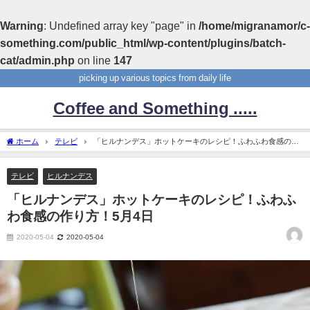
Warning
: Undefined array key "page" in
/home/migranamor/c-
something.com/public_html/wp-content/plugins/batch-
cat/admin.php
on line
147
picking up various topics from daily life
Coffee and Something .....
ホーム
テレビ
「ヒルナンデス」ホットケーキのレシピ！ふわふわ食感の作
り方！5月4日
テレビ
ヒルナンデス
「ヒルナンデス」ホットケーキのレシピ！ふわふ
わ食感の作り方！5月4日
2020-05-04
2020-05-04