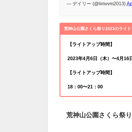
#写真好きな人と繋がりたい
#長野
#桜
pic.twitter.com/Hzqwehv5
— デイリー (@limvvm2013)
Ap
荒神山公園さくら祭り2023のライ
【ライトアップ時間】
2023年4月6日（木）〜4月1
【ライトアップ時間】
18：00〜21：00