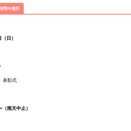
。
・時間や場所
6日（日）
〜
 表彰式