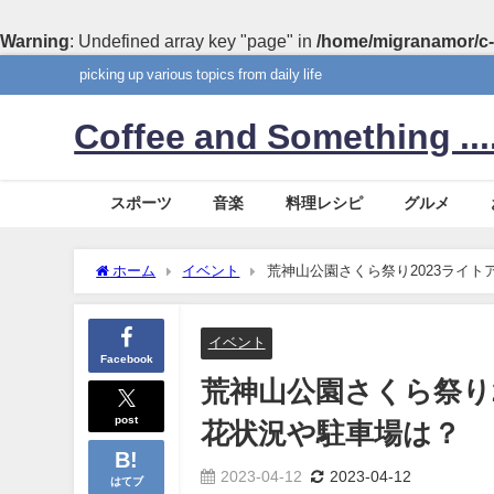
Warning
: Undefined array key "page" in
/home/migranamor/c-
picking up various topics from daily life
Coffee and Something ....
スポーツ
音楽
料理レシピ
グルメ
ホーム
イベント
荒神山公園さくら祭り2023ライ
イベント
Facebook
荒神山公園さくら祭り
post
花状況や駐車場は？
2023-04-12
2023-04-12
はてブ