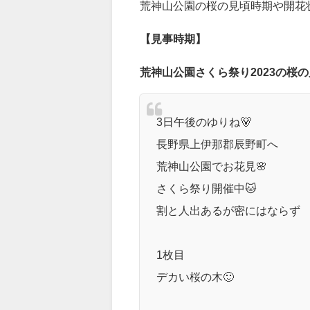
荒神山公園さくら祭り
荒神山公園の桜の見頃時期や開花
【見事時期】
荒神山公園さくら祭り2023の桜
3日午後のゆりね🐻
長野県上伊那郡辰野町へ
荒神山公園でお花見🌸
さくら祭り開催中🐱
割と人出あるが密にはならず