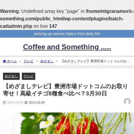
Warning
: Undefined array key "page" in
/home/migranamor/c-
something.com/public_html/wp-content/plugins/batch-
cat/admin.php
on line
147
picking up various topics from daily life
Coffee and Something .....
ホーム
テレビ
めざまし
【めざましテレビ】豊洲市場ドットコムのお取
り寄せ！高級イチゴ8種食べ比べ？3月30日
めざまし
テレビ
【めざましテレビ】豊洲市場ドットコムのお取り
寄せ！高級イチゴ8種食べ比べ？3月30日
2021-03-30
2021-03-30