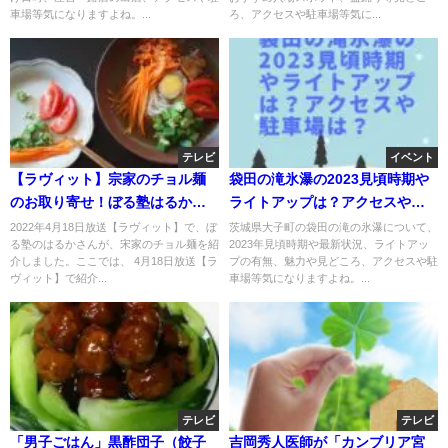
車場等気になりますよね。...
ろ、アクセスや駐車場等気に...
テレビ
イベント
【ラヴィット】宗家のチョル麺
袋田の滝氷瀑の2023見頃時期や
のお取り寄せ！ぼる塾はるかさ
ライトアップは？アクセスや駐
んおすすめ！4月18日
車場は？
2022年4月18日放送【ラヴィット】で、ぼ
茨城県大子町の袋田の滝の氷瀑について、
る塾のはるかさんが、宋家のチョル麺を紹
2023年見頃時期や最新状況、ライトアッ
介しました。ここでは、 4月18日放送【ラ
プの有無、魅力や見どころ、アクセスや駐
ヴィット】で紹介...
車場等気になりますよね。...
テレビ
テレビ
「男子ごはん」黒酢団子（餃子
吉岡秀人医師が「カンブリア宮