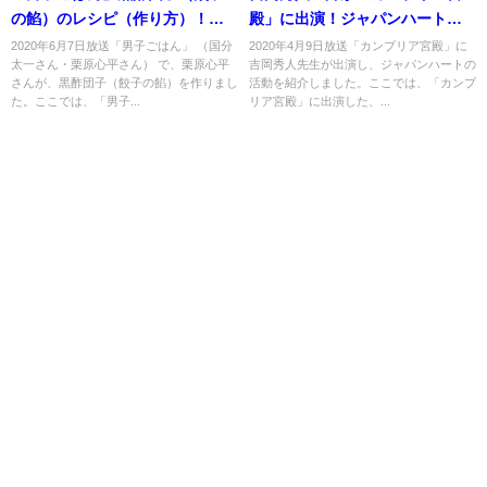
の餡）のレシピ（作り方）！栗
殿」に出演！ジャパンハートの
原心平さんが伝授！
活動とは？
2020年6月7日放送「男子ごはん」 （国分
2020年4月9日放送「カンブリア宮殿」に
太一さん・栗原心平さん） で、栗原心平
吉岡秀人先生が出演し、ジャパンハートの
さんが、黒酢団子（餃子の餡）を作りまし
活動を紹介しました。ここでは、「カンブ
た。ここでは、「男子...
リア宮殿」に出演した、...