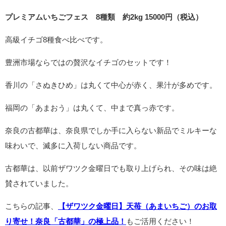
プレミアムいちごフェス 8種類 約2kg 15000円（税込）
高級イチゴ8種食べ比べです。
豊洲市場ならではの贅沢なイチゴのセットです！
香川の「さぬきひめ」は丸くて中心が赤く、果汁が多めです。
福岡の「あまおう」は丸くて、中まで真っ赤です。
奈良の古都華は、奈良県でしか手に入らない新品でミルキーな
味わいで、滅多に入荷しない商品です。
古都華は、以前ザワツク金曜日でも取り上げられ、その味は絶
賛されていました。
こちらの記事、
【ザワツク金曜日】天苺（あまいちご）のお取
り寄せ！奈良「古都華」の極上品！
もご活用ください！