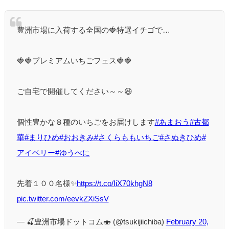
豊洲市場に入荷する全国の🍓特選イチゴで…
🍓🍓プレミアムいちごフェス🍓🍓
ご自宅で開催してください～～😆
個性豊かな８種のいちごをお届けします
#あまおう
#古都
華
#まりひめ
#おおきみ
#さくらももいちご
#さぬきひめ
#
アイベリー
#ゆうべに
先着１００名様✨
https://t.co/IiX70khgN8
pic.twitter.com/eevkZXiSsV
— 🍒豊洲市場ドットコム🍣 (@tsukijiichiba)
February 20,