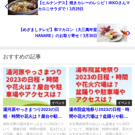
【ヒルナンデス】焼きカレーのレシピ！IKKOさんマ
カロニサラダで！3月29日
【めざましテレビ】和マカロン（大三萬年堂
HANARE）のお取り寄せ！3月30日
おすすめの記事
イベント
イベント
湯河原やっさまつり2023の日
湯布院盆地祭り2023の日程・時
程・時間や花火は？屋台や駐車
間や花火穴場は？盆踊りや駐車
場やアクセスは？
場やアクセスは？
神奈川県の湯河原やっさまつり2023につ
大分県由布市のゆふいん盆地まつり2023
いて、開催日程・時間や場所、花火打ち上
について、開催日程・時間や場所、花火の
げ日時、屋台・露店の出店、アクセスや駐
おすすめ穴場スポット、盆踊り等見どこ