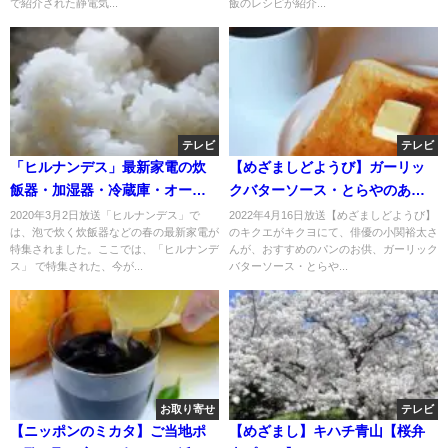
で紹介された静電気...
飯のレシピが紹介...
テレビ
テレビ
「ヒルナンデス」最新家電の炊
【めざましどようび】ガーリッ
飯器・加湿器・冷蔵庫・オーブ
クバターソース・とらやのあん
ン・電気ケトル？
ペーストお取り寄せ！4月16日
2020年3月2日放送「ヒルナンデス」で
2022年4月16日放送【めざましどようび】
は、泡で炊く炊飯器などの春の最新家電が
のキクエがキクヨにて、俳優の小関裕太さ
特集されました。ここでは、「ヒルナンデ
んが、おすすめのパンのお供、ガーリック
ス」 で特集された、今が...
バターソース・とらや...
お取り寄せ
テレビ
【ニッポンのミカタ】ご当地ポ
【めざまし】キハチ青山【桜弁