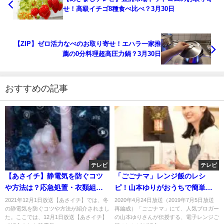
せ！高級イチゴ8種食べ比べ？3月30日
【ZIP】ゼロ活力なべのお取り寄せ！エハラ一家推
薦の0分料理超高圧力鍋？3月30日
おすすめの記事
テレビ
テレビ
【あさイチ】静電気を防ぐコツ
「ごごナマ」レンジ飯のレシ
や方法は？応急処置・衣類組み
ピ！山本ゆりがおうちで簡単料
合わせ・防止スプレー？12月1日
理伝授！
2021年12月1日放送【あさイチ】では、冬
2020年4月24日放送（2019年7月5日放送
の静電気を防ぐコツや方法が紹介されまし
再編成）「ごごナマ」にて、人気ブロガー
た。ここでは、12月1日放送【あさイチ】
の山本ゆりさんが伝授する、電子レンジご