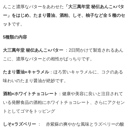
んこと濃厚なバターをあわせた
「大三萬年堂 秘伝あんこ×バタ
ー」をはじめ、たまり醤油、酒粕、しそ、柚子など全 5 種のセ
ット
です。
5種類の内容
大三萬年堂 秘伝あんこ×バター
：2日間かけて製造されるあん
こに、濃厚なバターとの相性がばっちりです。
たまり醤油×キャラメル
：ほろ苦いキャラメルに、コクのある
味わいのたまり醤油が絶妙です。
酒粕×ホワイトチョコレート
：健康や美容に良いと注目されて
いる発酵食品の酒粕にホワイトチョコレート、さらにアクセン
トとしてゴマをトッピング
しそ×ラズベリー
： 赤紫蘇の爽やかな風味とラズベリーの酸