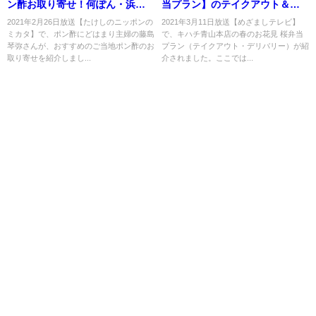
ン酢お取り寄せ！何ぽん・浜守
当プラン】のテイクアウト＆宅
の塩ぽん・いしりポン酢？
配！モンブラン SAKURAも！
2021年2月26日放送【たけしのニッポンの
2021年3月11日放送【めざましテレビ】
ミカタ】で、ポン酢にどはまり主婦の藤島
で、キハチ青山本店の春のお花見 桜弁当
琴弥さんが、おすすめのご当地ポン酢のお
プラン（テイクアウト・デリバリー）が紹
取り寄せを紹介しまし...
介されました。ここでは...