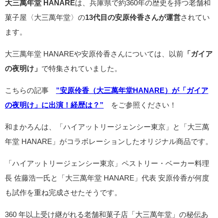
大三萬年堂 HANARE
は、兵庫県で約360年の歴史を持つ老舗和
菓子屋〈大三萬年堂〉の
13代目の安原伶香さんが運営
されてい
ます。
大三萬年堂 HANAREや安原伶香さんについては、以前
「ガイア
の夜明け」
で特集されていました。
こちらの記事
”安原伶香（大三萬年堂HANARE）が「ガイア
の夜明け」に出演！経歴は？”
をご参照ください！
和まかろんは、「ハイアットリージェンシー東京」と「大三萬
年堂 HANARE」がコラボレーションしたオリジナル商品です。
「ハイアットリージェンシー東京」ペストリー・ベーカー料理
長 佐藤浩一氏と「大三萬年堂 HANARE」代表 安原伶香が何度
も試作を重ね完成させたそうです。
360 年以上受け継がれる老舗和菓子店「大三萬年堂」の秘伝あ