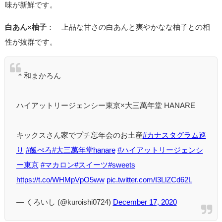
味が新鮮です。
白あん×柚子
： 上品な甘さの白あんと爽やかなな柚子との相
性が抜群です。
＊和まかろん
ハイアットリージェンシー東京×大三萬年堂 HANARE
キックスさん家でプチ忘年会のお土産
#カナスタグラム巡
り
#飯ぺろ
#大三萬年堂hanare
#ハイアットリージェンシ
ー東京
#マカロン
#スイーツ
#sweets
https://t.co/WHMpVpO5ww
pic.twitter.com/I3LlZCd62L
— くろいし (@kuroishi0724)
December 17, 2020