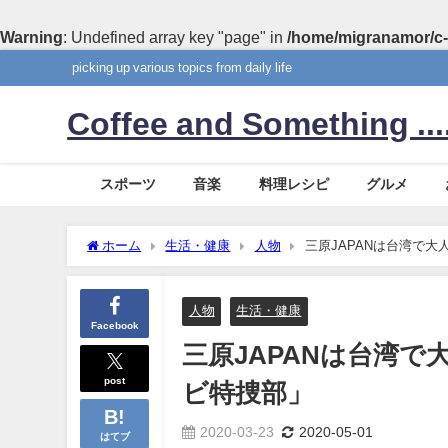
Warning
: Undefined array key "page" in
/home/migranamor/c-
picking up various topics from daily life
Coffee and Something ....
スポーツ
音楽
料理レシピ
グルメ
ホーム
生活・健康
人物
三原JAPANは台湾で
人物
生活・健康
Facebook
三原JAPANは台湾
post
ビ特捜部」
2020-03-23
2020-05-01
はてブ