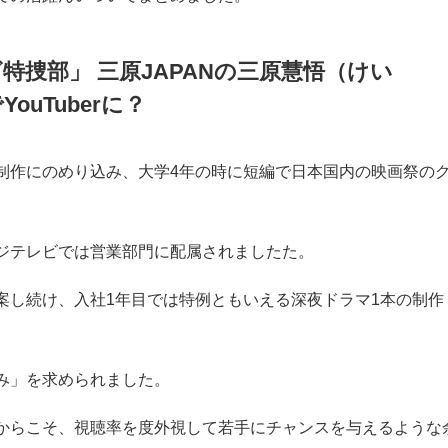
特捜部」 三原JAPANの三原慧悟（けい
uTuberに？
制作にのめり込み、大学4年の時に短編で日本国内の映画祭の
ジテレビでは営業部門に配属されましたた。
案し続け、入社1年目では特例ともいえる深夜ドラマ1本の制作
み」を求められました。
からこそ、視聴率を度外視して若手にチャンスを与えるような