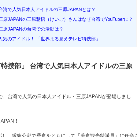
台湾で人気日本人アイドルの三原JAPANとは？
原JAPANの三原慧悟（けいご）さんはなぜ台湾でYouTuberに？
原JAPANの台湾での活動は？
大人気のアイドル！ 「世界まる見えテレビ特捜部」
特捜部」 台湾で人気日本人アイドルの三原
」で、台湾で人気の日本人アイドル・三原JAPANが登場しまし
APAN！
ラボし、総統公邸で昼食をともにして「美食観光特派員」に任命