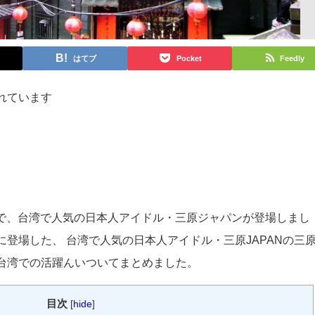
はてブ
Pocket
Feedly
れています
え」で、台湾で人気の日本人アイドル・三原ジャパンが登場しまし
登場した、 台湾で人気の日本人アイドル・三原JAPANの三
台湾での活躍んいついてまとめました。
目次
[
hide
]