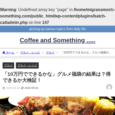
Warning
: Undefined array key "page" in
/home/migranamor/c-
something.com/public_html/wp-content/plugins/batch-
cat/admin.php
on line
147
picking up various topics from daily life
Coffee and Something .....
ホーム
グルメ・レシピ
グルメ
「10万円でできるかな」グルメ福袋の結
果は？得できるか大検証！
グルメ
グルメ・レシピ
「10万円でできるかな」グルメ福袋の結果は？得
できるか大検証！
2020-03-23
2020-05-01