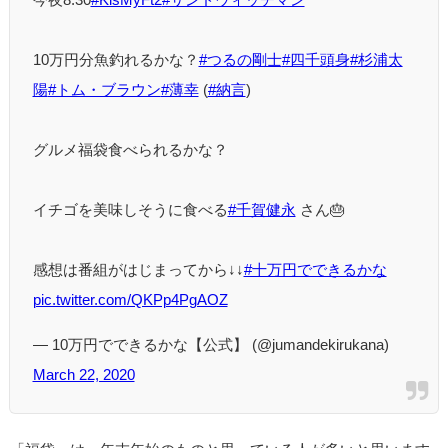
10万円分魚釣れるかな？
#つるの剛士
#四千頭身
#杉浦太
陽
#トム・ブラウン
#薄幸
(
#納言
)
グルメ福袋食べられるかな？
イチゴを美味しそうに食べる
#千賀健永
さん🎂
感想は番組がはじまってから↓↓
#十万円でできるかな
pic.twitter.com/QKPp4PgAOZ
— 10万円でできるかな【公式】 (@jumandekirukana)
March 22, 2020