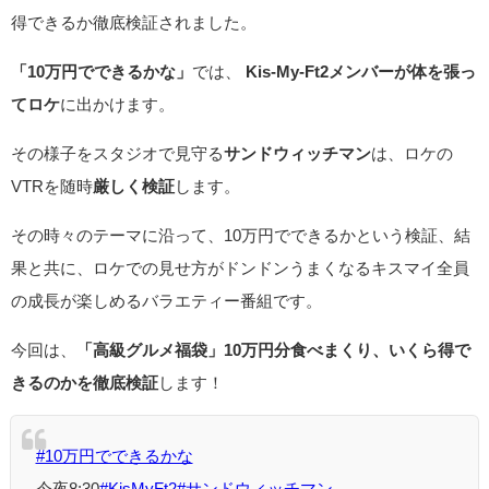
得できるか徹底検証されました。
「10万円でできるかな」
では、
Kis-My-Ft2メンバーが体を張っ
てロケ
に出かけます。
その様子をスタジオで見守る
サンドウィッチマン
は、ロケの
VTRを随時
厳しく検証
します。
その時々のテーマに沿って、10万円でできるかという検証、結
果と共に、ロケでの見せ方がドンドンうまくなるキスマイ全員
の成長が楽しめるバラエティー番組です。
今回は、
「高級グルメ福袋」10万円分食べまくり、いくら得で
きるのかを徹底検証
します！
#10万円でできるかな
今夜8:30
#KisMyFt2
#サンドウィッチマン