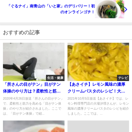
「ぐるナイ」南青山の「いと家」のデリバリー！初
のオンラインゴチ！
おすすめの記事
生活・健康
テレビ
「所さんの目がテン」目がテン
【あさイチ】レモン風味の濃厚
体操のやり方は？柔軟性と筋力
クリームパスタのレシピ！大場
を高める！
汐理さんが伝授！10月5日
2020年4月26日放送「所さんの目がテン」
2021年10月5日放送【あさイチ】では、レ
で、柔軟性と筋力を高める「目がテン体
モン料理専門店の大場汐理さんが、レモン
操」のやり方が紹介されました。ここで
風味の濃厚クリームパスタのレシピを紹介
は、「目がテン体操」で紹...
しました。ここでは、...