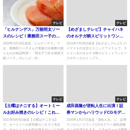
テレビ
テレビ
「ヒルナンデス」万能明太ソー
【めざましテレビ】チャイハネ
スのレシピ！業務田スー子の実
のオルテガ柄スピリットワンピ
家！
ースやティカルトップスのお取
2020年3月19日放送「ヒルナンデス」で
2021年7月28日放送【めざましテレビ】の
は、業務田スー子さんの実家の冷蔵庫の残
イマドキの注目エスニックアイテムで、チ
り寄せ？7月28日
りものが絶品料理！「明太子で作る簡単万
ャイハネのオルテガ柄スピリットワンピー
能ソース」のレシピ（作...
スやティカルトップス...
テレビ
テレビ
【土曜はナニする】オートミー
成田昌隆が逆転人生に出演！証
ルお好み焼きのレシピ！これぞ
券マンからハリウッドCGモデラ
う先生が伝授！9月4日
ーへ！
2021年9月4日放送【土曜はナニする】
2020年1月27日放送「逆転人生」に、証券
で、オートミール研究家のこれぞう先生
マンからハリウッドCGモデラー成田昌隆
が、オートミールお好み焼きのレシピを紹
さんが出演されます。スターウォーズ最新