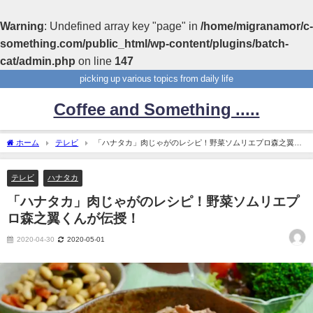
Warning
: Undefined array key "page" in
/home/migranamor/c-
something.com/public_html/wp-content/plugins/batch-
cat/admin.php
on line
147
picking up various topics from daily life
Coffee and Something .....
ホーム
テレビ
「ハナタカ」肉じゃがのレシピ！野菜ソムリエプロ森之翼く
んが伝授！
テレビ
ハナタカ
「ハナタカ」肉じゃがのレシピ！野菜ソムリエプ
ロ森之翼くんが伝授！
2020-04-30
2020-05-01