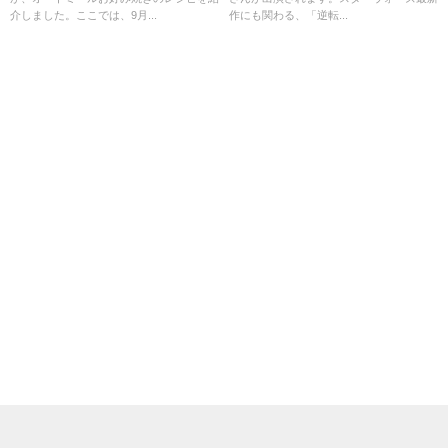
介しました。ここでは、9月...
作にも関わる、「逆転...