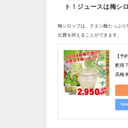
【サタプラ】シング
ト！ジュースは梅シ
梅シロップは、クエン酸たっぷり
出費を抑えることができます。
【予
釈用 
高梅 