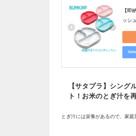
ト！朝食はワンプレ
朝食はワンプレートにすることで
【即納
ッシ
Ya
【サタプラ】シング
ト！お米のとぎ汁を