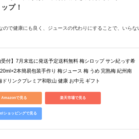
ルマザー大家族の長谷川舞さん節約ポイン
ロップ！
なので健康にも良く、ジュースの代わりにすることで、いらな
約受付】7月末迄に発送予定送料無料 梅シロップ サン紀っす希
720ml×2本簡易包装手作り 梅ジュース 梅 うめ 完熟梅 紀州南
梅ドリンクプレミア和歌山 健康 お中元 ギフト
Amazonで見る
楽天市場で見る