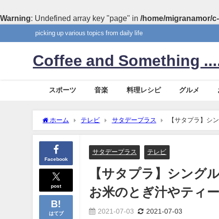
Warning
: Undefined array key "page" in
/home/migranamor/c-
picking up various topics from daily life
Coffee and Something ....
スポーツ
音楽
料理レシピ
グルメ
ホーム
テレビ
サタデープラス
【サタプラ】シン
月3日
サタデープラス
テレビ
Facebook
【サタプラ】シングル
post
お米のとぎ汁やティー
2021-07-03
2021-07-03
はてブ