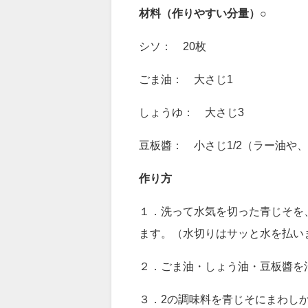
「ごごナマ」しその
材料（作りやすい分量
）○
シソ： 20枚
ごま油： 大さじ1
しょうゆ： 大さじ3
豆板醬： 小さじ1/2（ラー油や
作り方
１．洗って水気を切った青じそを