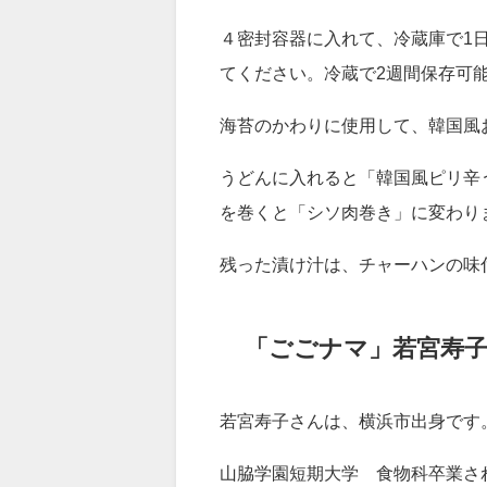
ます。（水切りはサッと水を払い
２．ごま油・しょう油・豆板醬を
３．2の調味料を青じそにまわし
４密封容器に入れて、冷蔵庫で1
てください。冷蔵で2週間保存可
海苔のかわりに使用して、韓国風
うどんに入れると「韓国風ピリ辛
を巻くと「シソ肉巻き」に変わり
残った漬け汁は、チャーハンの味
「ごごナマ」若宮寿