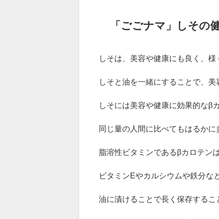
2.
「ごごナマ」しそのピリ辛オイ
3.
「ごごナマ」若宮寿子さんのプ
4.
まとめ：「ごごナマ」しそのピ
「ごごナマ」しその
しそは、美容や健康にも良く、様
しそと油を一緒にすることで、美
しそには美容や健康に効果的なβ
同じ量の人間に比べてもはるかに
脂溶性ビタミンであるβカロテン