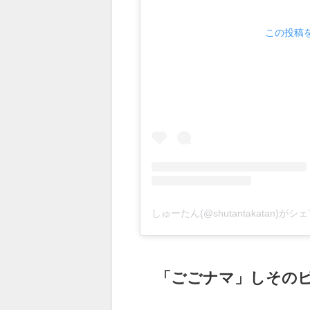
この投稿をI
しゅーたん(@shutantakatan)が