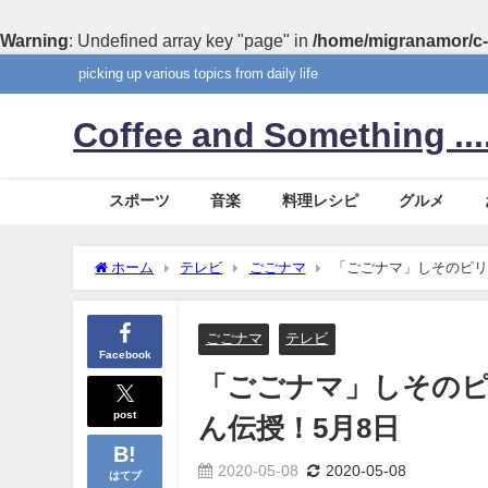
Warning
: Undefined array key "page" in
/home/migranamor/c-
picking up various topics from daily life
Coffee and Something ....
スポーツ
音楽
料理レシピ
グルメ
ホーム
テレビ
ごごナマ
「ごごナマ」しそのピリ
ごごナマ
テレビ
Facebook
「ごごナマ」しその
post
ん伝授！5月8日
2020-05-08
2020-05-08
はてブ