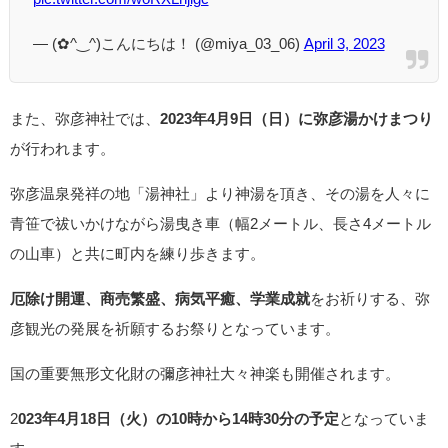
— (⁠✿⁠^⁠‿⁠^⁠)こんにちは！ (@miya_03_06)
April 3, 2023
また、弥彦神社では、
2023年4月9日（日）に弥彦湯かけまつり
が行われます。
弥彦温泉発祥の地「湯神社」より神湯を頂き、その湯を人々に
青笹で祓いかけながら湯曳き車（幅2メートル、長さ4メートル
の山車）と共に町内を練り歩きます。
厄除け開運、商売繁盛、病気平癒、学業成就
をお祈りする、弥
彦観光の発展を祈願するお祭りとなっています。
国の重要無形文化財の彌彦神社大々神楽も開催されます。
2
023年4月18日（火）の10時から14時30分の予定
となっていま