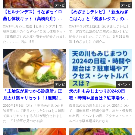
テレビ
テレビ
【ヒルナンデス】うなぎセイロ
【めざましテレビ】「新玉ねぎ
蒸し体験キット（高橋商店）の
ごはん」と「焼きレタス」のレ
お取り寄せ！福岡県柳川名物！5
シピ！全農発！3月31日
2021年5月27日放送【ヒルナンデス】で、
2021年３月31日放送【めざましテレビ】
福岡県柳川のうなぎセイロ蒸し体験キット
で、SNSで話題のJA全農の人気レシピが
月27日
（高橋商店）のお取り寄せが紹介されまし
紹介されました。ここでは、３月31日放
た。。ここでは、5月...
送【めざまし】で紹介...
テレビ
イベント
「主治医が見つかる診療所」正
天の川もみじまつり2024の日
月太り楽々リセット！1週間2キ
程・時間や屋台は？駐車場やア
ロ減？
クセス・シャトルバスは？
2020年1月9日（木）「主治医が見つかる
奈良県の天の川もみじまつり2024につい
診療所」にて正月太りした2キロを１週間
て、開催日程・時間や場所、屋台・模擬店
で楽々リセットする方法が紹介されまし
の出店、イベント内容、アクセス・シャト
た。「主治医が見つかる診...
ルバスや駐車場等気になり...