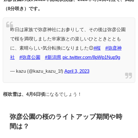
（8分咲き）です。
昨日は家族で弥彦神社にお参りして、その後は弥彦公園
で桜を満喫しました🌸家族との楽しいひとときととも
に、素晴らしい気分転換になりました😊
#桜
#弥彦神
社
#弥彦公園
#新潟県
pic.twitter.com/8pWp1Nup9g
— kazu (@kazu_kazu_1f)
April 3, 2023
桜吹雪は、4月6日頃
になるでしょう！
弥彦公園の桜のライトアップ期間や時
間は？