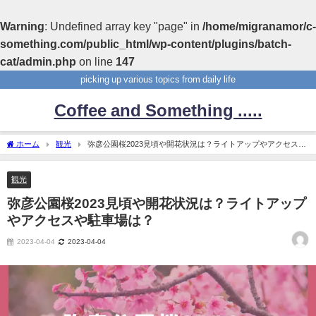
Warning
: Undefined array key "page" in
/home/migranamor/c-
something.com/public_html/wp-content/plugins/batch-
cat/admin.php
on line
147
picking up various topics from daily life
Coffee and Something .....
ホーム
観光
弥彦公園桜2023見頃や開花状況は？ライトアップやアクセスや
駐車場は？
観光
弥彦公園桜2023見頃や開花状況は？ライトアップ
やアクセスや駐車場は？
2023-04-04
2023-04-04