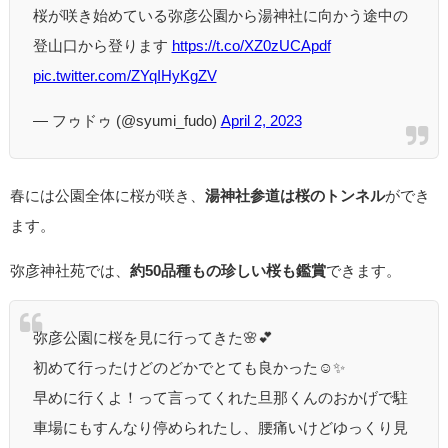
桜が咲き始めている弥彦公園から湯神社に向かう途中の
登山口から登ります
https://t.co/XZ0zUCApdf
pic.twitter.com/ZYqIHyKgZV
— フゥドゥ (@syumi_fudo)
April 2, 2023
春には公園全体に桜が咲き、
湯神社参道は桜のトンネル
ができ
ます。
弥彦神社苑では、
約50品種もの珍しい桜も鑑賞
できます。
弥彦公園に桜を見に行ってきた🌸💕
初めて行ったけどのどかでとても良かった☺️✨
早めに行くよ！って言ってくれた旦那くんのおかげで駐
車場にもすんなり停められたし、腰痛いけどゆっくり見