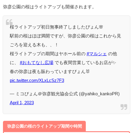
弥彦公園の桜はライトアップも開催されます。
桜ライトアップ初日無事終了しましたぴょん🌸
駅前の桜はほぼ満開ですが、弥彦公園の桜はこれから見
ごろを迎える木も、、！
桜ライトアップの期間はヤホール前の
#マルシェ
の他
に、
#おもてなし広場
でも夜間営業しているお店が✨
春の弥彦は夜も賑わっていますぴょん🐰
pic.twitter.com/XLxLcSz7F3
— ミコぴょん＠弥彦観光協会公式 (@yahiko_kankoPR)
April 1, 2023
弥彦公園の桜のライトアップ期間や時間