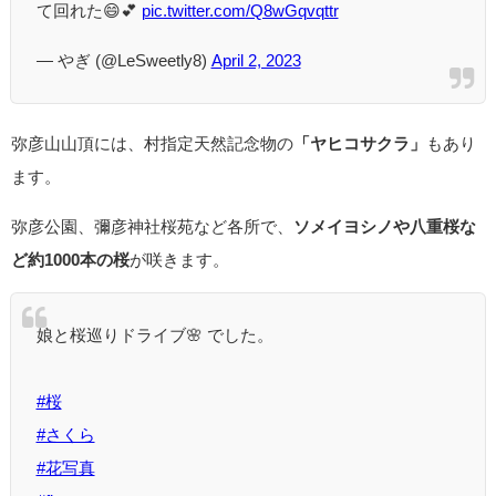
て回れた😄💕
pic.twitter.com/Q8wGqvqttr
— やぎ (@LeSweetly8)
April 2, 2023
弥彦山山頂には、村指定天然記念物の
「ヤヒコサクラ」
もあり
ます。
弥彦公園、彌彦神社桜苑など各所で、
ソメイヨシノや八重桜な
ど約1000本の桜
が咲きます。
娘と桜巡りドライブ🌸 でした。
#桜
#さくら
#花写真