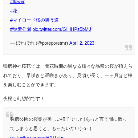
#flower
#花
#マイロード桜の舞う道
#弥彦公園
pic.twitter.com/GHIHPz5bMJ
— ぽれぽれ (@poreporetmr)
April 2, 2023
彌彦神社桜苑では、開花時期の異なる様々な品種の桜が植えら
れており、早咲きと遅咲きがあり、見頃が長く、一ヶ月ほど桜
を楽しむことができます。
夜桜も幻想的です！
弥彦公園の桜🌸が美しい様子でした!あっと言う間に散っ
てしまうと思うと、もったいない(⁠･⁠o⁠･⁠;⁠)
pic.twitter.com/woRXLhjlgc