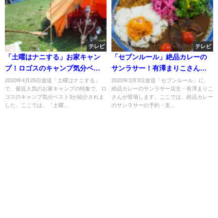
テレビ
テレビ
「土曜はナニする」お家キャン
「セブンルール」絶品カレーの
プ！ロゴスのキャンプ気分ベス
サンラサー！有澤まりこさんの7
ト3!
つのルールは？
2020年4月25日放送「土曜はナニする」
2020年3月3日放送「セブンルール」に、
で、最近人気のお家キャンプの特集で、ロ
絶品カレーのサンラサー店主・有澤まりこ
ゴスのキャンプ気分ベスト3が紹介されま
さんが登場します。ここでは、絶品カレー
した。ここでは、「土曜...
のサンラサーの予約・支...