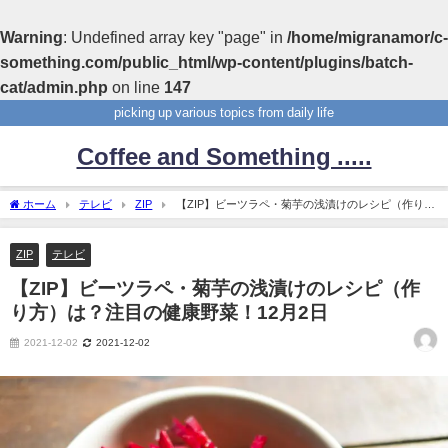
Warning
: Undefined array key "page" in
/home/migranamor/c-
something.com/public_html/wp-content/plugins/batch-
cat/admin.php
on line
147
picking up various topics from daily life
Coffee and Something .....
ホーム
テレビ
ZIP
【ZIP】ビーツラペ・菊芋の浅漬けのレシピ（作り
方）は？注目の健康野菜！12月2日
ZIP
テレビ
【ZIP】ビーツラペ・菊芋の浅漬けのレシピ（作
り方）は？注目の健康野菜！12月2日
2021-12-02
2021-12-02