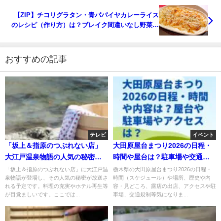
【ZIP】チコリグラタン・青パパイヤカレーライス
のレシピ（作り方）は？ブレイク間違いなし野菜！
12月2日
おすすめの記事
テレビ
イベント
「坂上＆指原のつぶれない店」
大田原屋台まつり2026の日程・
大江戸温泉物語の人気の秘密！
時間や屋台は？駐車場や交通規
料理・再生？
制やアクセスは？
「坂上＆指原のつぶれない店」に大江戸温
栃木県の大田原屋台まつり2026の日程・
泉物語が登場し、その人気の秘密が放送さ
時間（スケジュール）や場所、歴史や内
れる予定です。料理の充実やホテル再生等
容・見どころ、露店の出店、アクセスや駐
が目覚ましいです。ここでは...
車場、交通規制等気になりま...