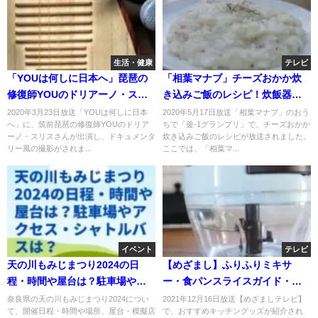
生活・健康
テレビ
「YOUは何しに日本へ」琵琶の
「相葉マナブ」チーズおかか炊
修復師YOUのドリアーノ・スリ
き込みご飯のレシピ！炊飯器で
スさんとは？
「釜-1グランプリ」！
2020年3月23日放送「YOUは何しに日本
2020年5月17日放送「相葉マナブ」のおう
へ」に、筑前琵琶の修復師YOUのドリア
ちで「釜-1グランプリ」で、チーズおかか
ーノ・スリスさんが出演し、ドキュメンタ
炊き込みご飯のレシピが放送されました。
リー風の撮影がされま...
ここでは、「相葉マ...
イベント
テレビ
天の川もみじまつり2024の日
【めざまし】ふりふりミキサ
程・時間や屋台は？駐車場やア
ー・食パンスライスガイド・お
クセス・シャトルバスは？
にぎリングのお取り寄せ！12月
奈良県の天の川もみじまつり2024につい
2021年12月16日放送【めざましテレビ】
て、開催日程・時間や場所、屋台・模擬店
で、おすすめキッチングッズが紹介され
16日