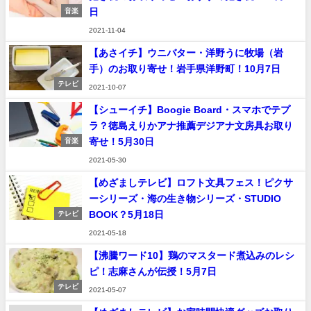
日
音楽
2021-11-04
【あさイチ】ウニバター・洋野うに牧場（岩
手）のお取り寄せ！岩手県洋野町！10月7日
テレビ
2021-10-07
【シューイチ】Boogie Board・スマホでテプ
ラ？徳島えりかアナ推薦デジアナ文房具お取り
寄せ！5月30日
音楽
2021-05-30
【めざましテレビ】ロフト文具フェス！ピクサ
ーシリーズ・海の生き物シリーズ・STUDIO
BOOK？5月18日
テレビ
2021-05-18
【沸騰ワード10】鶏のマスタード煮込みのレシ
ピ！志麻さんが伝授！5月7日
テレビ
2021-05-07