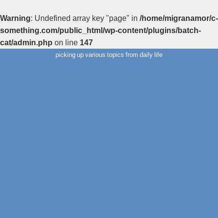
Warning
: Undefined array key "page" in
/home/migranamor/c-
something.com/public_html/wp-content/plugins/batch-
cat/admin.php
on line
147
picking up various topics from daily life