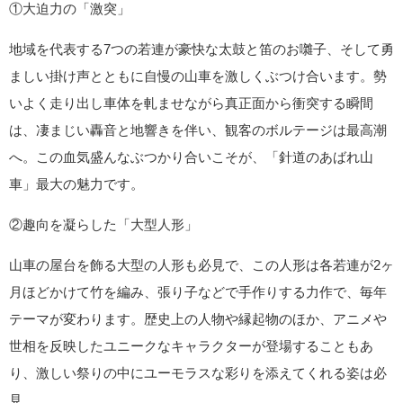
①大迫力の「激突」
地域を代表する7つの若連が豪快な太鼓と笛のお囃子、そして勇
ましい掛け声とともに自慢の山車を激しくぶつけ合います。勢
いよく走り出し車体を軋ませながら真正面から衝突する瞬間
は、凄まじい轟音と地響きを伴い、観客のボルテージは最高潮
へ。この血気盛んなぶつかり合いこそが、「針道のあばれ山
車」最大の魅力です。
②趣向を凝らした「大型人形」
山車の屋台を飾る大型の人形も必見で、この人形は各若連が2ヶ
月ほどかけて竹を編み、張り子などで手作りする力作で、毎年
テーマが変わります。歴史上の人物や縁起物のほか、アニメや
世相を反映したユニークなキャラクターが登場することもあ
り、激しい祭りの中にユーモラスな彩りを添えてくれる姿は必
見。