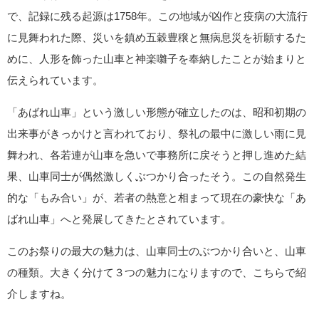
で、記録に残る起源は1758年。この地域が凶作と疫病の大流行
に見舞われた際、災いを鎮め五穀豊穣と無病息災を祈願するた
めに、人形を飾った山車と神楽囃子を奉納したことが始まりと
伝えられています。
「あばれ山車」という激しい形態が確立したのは、昭和初期の
出来事がきっかけと言われており、祭礼の最中に激しい雨に見
舞われ、各若連が山車を急いで事務所に戻そうと押し進めた結
果、山車同士が偶然激しくぶつかり合ったそう。この自然発生
的な「もみ合い」が、若者の熱意と相まって現在の豪快な「あ
ばれ山車」へと発展してきたとされています。
このお祭りの最大の魅力は、山車同士のぶつかり合いと、山車
の種類。大きく分けて３つの魅力になりますので、こちらで紹
介しますね。