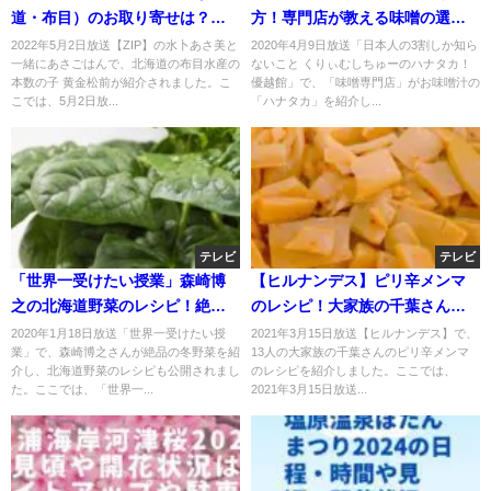
道・布目）のお取り寄せは？水
方！専門店が教える味噌の選び
卜アナおすすめ！
方？
2022年5月2日放送【ZIP】の水卜あさ美と
2020年4月9日放送「日本人の3割しか知ら
一緒にあさごはんで、北海道の布目水産の
ないこと くりぃむしちゅーのハナタカ！
本数の子 黄金松前が紹介されました。こ
優越館」で、「味噌専門店」がお味噌汁の
こでは、5月2日放...
「ハナタカ」を紹介し...
テレビ
テレビ
「世界一受けたい授業」森崎博
【ヒルナンデス】ピリ辛メンマ
之の北海道野菜のレシピ！絶品
のレシピ！大家族の千葉さんが
冬野菜！
業務スーパー品で！3月15日
2020年1月18日放送「世界一受けたい授
2021年3月15日放送【ヒルナンデス】で、
業」で、森崎博之さんが絶品の冬野菜を紹
13人の大家族の千葉さんのピリ辛メンマ
介し、北海道野菜のレシピも公開されまし
のレシピを紹介しました。ここでは、
た。ここでは、「世界一...
2021年3月15日放送...