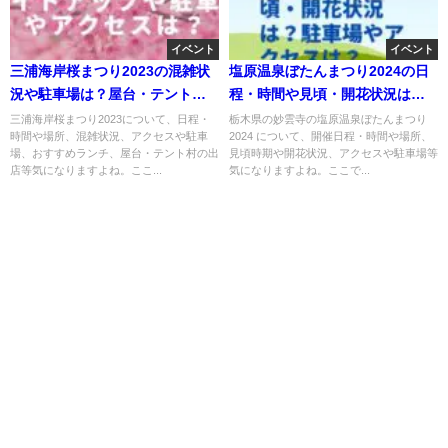
イベント
イベント
三浦海岸桜まつり2023の混雑状
塩原温泉ぼたんまつり2024の日
況や駐車場は？屋台・テント村
程・時間や見頃・開花状況は？
の出店は？
駐車場やアクセスは？
三浦海岸桜まつり2023について、日程・
栃木県の妙雲寺の塩原温泉ぼたんまつり
時間や場所、混雑状況、アクセスや駐車
2024 について、開催日程・時間や場所、
場、おすすめランチ、屋台・テント村の出
見頃時期や開花状況、アクセスや駐車場等
店等気になりますよね。ここ...
気になりますよね。ここで...