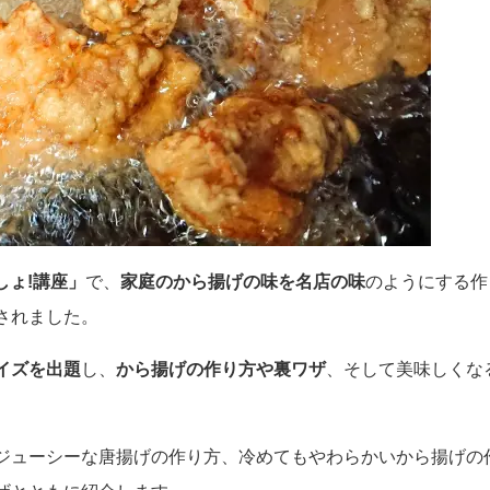
しょ!講座」
で、
家庭のから揚げの味を名店の味
のようにする作
されました。
イズを出題
し、
から揚げの作り方や裏ワザ
、そして美味しくな