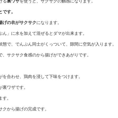
講座
」
から揚げの作り方！サクサク衣にする
げる
裏ワザ
を使うと、サクサクの触感になります。
とです。
揚げの衣がサクサク
になります。
ぷん」に水を加えて混ぜるとダマが出来ます。
状態で、でんぷん同士がくっついて、隙間に空気が入ります。
で、サクサク食感のから揚げができあがりです。
がを合わせ、鶏肉を浸して下味をつけます。
が裏ワザです。