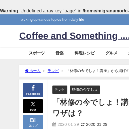
Warning
: Undefined array key "page" in
/home/migranamor/c-
picking up various topics from daily life
Coffee and Something ....
スポーツ
音楽
料理レシピ
グルメ
ホーム
テレビ
「林修の今でしょ！講座」から揚げ
テレビ
林修の今でしょ
Facebook
「林修の今でしょ！講
post
ワザは？
2020-01-29
2020-01-29
はてブ