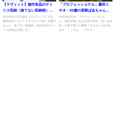
【ラヴィット】無印良品のテト
「プロフェッショナル」桑田ミ
リス収納（捨てない収納術）と
サオ・93歳の笹餅ばあちゃん！
は？梶ヶ谷陽子が伝授！4月23日
販売や作り方は？
2021年4月23日放送【ラヴィット】では、
2020年6月2日「プロフェッショナル」
整理収納アカデミアマスターの梶ヶ谷陽子
に、津軽半島にある五所川原市（旧）金木
さんが、捨てない収納術、無印良品のテト
町）の菓子職人の桑田ミサオさんが出演し
リス収納を伝授しまし...
ます。ここでは、「プロフ...