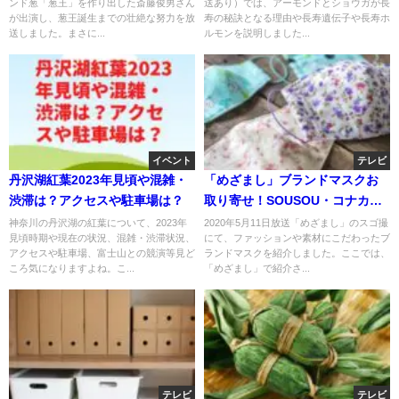
ンド葱「葱王」を作り出した斎藤俊男さん
送あり）では、アーモンドとショウガが長
が出演し、葱王誕生までの壮絶な努力を放
寿の秘訣となる理由や長寿遺伝子や長寿ホ
送しました。まさに...
ルモンを説明しました...
イベント
テレビ
丹沢湖紅葉2023年見頃や混雑・
「めざまし」ブランドマスクお
渋滞は？アクセスや駐車場は？
取り寄せ！SOUSOU・コナカ・
LANTY・青木被服?
神奈川の丹沢湖の紅葉について、2023年
2020年5月11日放送「めざまし」のスゴ撮
見頃時期や現在の状況、混雑・渋滞状況、
にて、ファッションや素材にこだわったブ
アクセスや駐車場、富士山との競演等見ど
ランドマスクを紹介しました。ここでは、
ころ気になりますよね。こ...
「めざまし」で紹介さ...
テレビ
テレビ