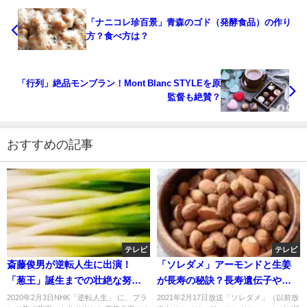
「ナニコレ珍百景」青森のゴド（発酵食品）の作り
方？食べ方は？
「行列」絶品モンブラン！Mont Blanc STYLEを原
監督も絶賛？
おすすめの記事
テレビ
テレビ
斎藤俊男が逆転人生に出演！
「ソレダメ」アーモンドと生姜
「葱王」誕生までの壮絶な努力
が長寿の秘訣？長寿遺伝子や長
とは？
寿ホルモン？
2020年2月3日NHK「逆転人生」 に、ブラ
2021年2月17日放送「ソレダメ」（以前放