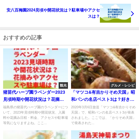
安八百梅園2024見頃や開花状況は？駐車場やアクセ
スは？
おすすめの記事
観光
グルメ・レシピ
猪苗代ハーブ園ラベンダー2023
「マツコ&有吉かりそめ天国」昭
見頃時期や開花状況は？花摘み
和パンの名店ベスト3は？好きな
やアクセスや駐車場は？
惣菜パンは？
福島県の猪苗代ハーブ園のラベンダーにつ
2020年3月6日放送「マツコ&有吉かりそめ
いて、2023年見頃時期や開花状況、入園
天国」で、昭和パンの名店ベスト3が発表
料や花摘み日程・料金、アクセスや駐車場
されました。ここでは、「かりそめ天国」
等気になりますよね。ここ...
で発表された...