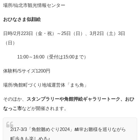
場所/仙北市観光情報センター
おひなさま似顔絵
日時/2月223日（金・祝）～25日（日）、3月2日（土）3日
（日）
11:00～16:00（受付は15:00まで）
体験料/Sサイズ1200円
場所/角館町づくり地域運営体「まち角」
そのほか、
スタンプラリーや角館押絵ギャラリートーク、おひ
なっこ市
などが開催されます。
2/17-3/3「角館雛めぐり2024」🎎🌸お雛様を巡りながら
町歩きも楽しめる♪