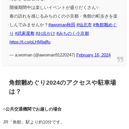
開催期間中は楽しいイベントが盛りだくさん✨
春の訪れを感じるみちのくの小京都・角館の町歩きを楽
しんでみませんか？
#awoman秋田
#仙北市
#角館雛めぐ
り
#武家屋敷
#お出かけ
#みちのく小京都
https://t.co/pLHMlajffu
— a.woman (@awoman91220247)
February 16, 2024
角館雛めぐり2024のアクセスや駐車場
は？
○公共交通機関でお越しの場合
JR「角館」駅より約10分です。