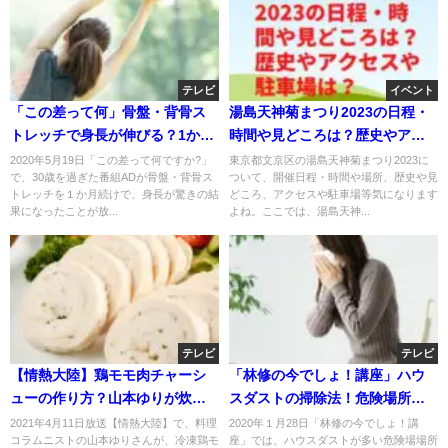
テレビ
イベント
「この差って何」骨盤・背骨ス
湯島天神菊まつり2023の日程・
トレッチで身長が伸びる？1か月
時間や見どころは？歴史やアク
継続した結果は？
セスや駐車場は？
2020年5月19日「この差って何ですか?」
東京都文京区の湯島天神菊まつり2023に
で、30歳を過ぎた番組ADが骨盤・背骨ス
ついて、開催日程・時間や場所、歴史や見
トレッチを１か月続けで、身長が驚きの結
どころ、アクセスや駐車場等気になります
果になったことが放...
よね。ここでは、湯島天神...
テレビ
テレビ
【情熱大陸】鶏モモ肉チャーシ
「林修の今でしょ！講座」ハウ
ューの作り方？山本ゆりが炊飯
スダストの掃除法！危険場所別
器で？4月11日
撃退法？
2021年4月11日放送【情熱大陸】で、料理
2020年１月28日「林修の今でしょ！講
コラムニストの山本ゆりさんが、冷凍鶏モ
座」では、ハウスダストが多い危険場場所