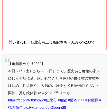
問い合わせ
：仙北市商工会角館本所（0187-54-2304）
【角館雛めぐり2024】
本日2/17（土）から3/3（日）まで、歴史ある角館の家々
に代々大切に受け継がれてきた享保雛や古今雛の古雛を
はじめ、押絵雛や土人形のお雛様を巡る恒例のイベント
開催。押し絵体験やスタンプラリーも！
https://t.co/P63fdfhdZv
#仙北市
#角館
#雛めぐり
#お雛様
#
桃の節句
pic.twitter.com/utO5eendI8