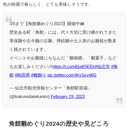
色が綺麗で春らしく、とても美味しそうです。
3/5まで【角館雛めぐり2023】開催中🎎
歴史ある町「角館」には、代々大切に受け継がれてきた
享保雛や古今雛の古雛、押絵雛や土人形のお雛様が数多
く残されています。
イベントやお雛様にちなんだ「雛御膳」「雛菓子」など
もお楽しみください🎶
https://t.co/u81qlISEEk
#仙北市
#角
館
#秋田県
#雛飾り
pic.twitter.com/jKvSsytj6G
— 仙北市観光情報センター「角館駅前蔵」
(@kakunodatekanko)
February 19, 2023
角館雛めぐり2024の歴史や見どころ