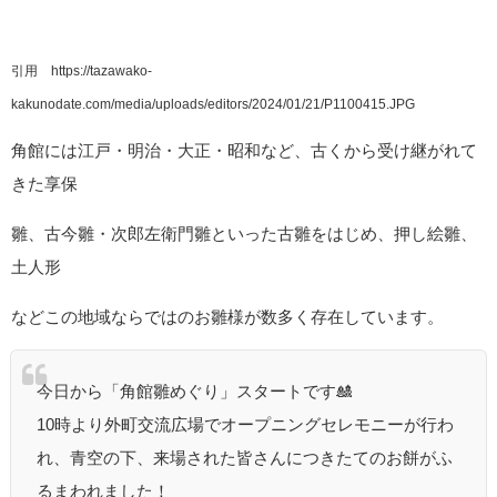
引用 https://tazawako-
kakunodate.com/media/uploads/editors/2024/01/21/P1100415.JPG
角館には江戸・明治・大正・昭和など、古くから受け継がれて
きた享保
雛、古今雛・次郎左衛門雛といった古雛をはじめ、押し絵雛、
土人形
などこの地域ならではのお雛様が数多く存在しています。
今日から「角館雛めぐり」スタートです🎎
10時より外町交流広場でオープニングセレモニーが行わ
れ、青空の下、来場された皆さんにつきたてのお餅がふ
るまわれました！