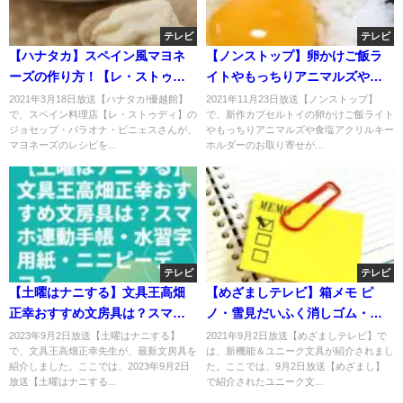
テレビ
テレビ
【ハナタカ】スペイン風マヨネ
【ノンストップ】卵かけご飯ラ
ーズの作り方！【レ・ストゥデ
イトやもっちりアニマルズや食
ィ】のレシピ！3月18日
塩アクリルキーホルダーのお取
2021年3月18日放送【ハナタカ!優越館】
2021年11月23日放送【ノンストップ】
で、スペイン料理店【レ・ストゥディ】の
で、新作カプセルトイの卵かけご飯ライト
り寄せ！新作カプセルトイ！11
ジョセップ・パラオナ・ビニェスさんが、
やもっちりアニマルズや食塩アクリルキー
月23日
マヨネーズのレシピを...
ホルダーのお取り寄せが...
テレビ
テレビ
【土曜はナニする】文具王高畑
【めざましテレビ】箱メモ ピ
正幸おすすめ文房具は？スマホ
ノ・雪見だいふく消しゴム・ア
連動手帳・水習字用紙・ニニピ
ウトドアテープ等ユニーク文具
2023年9月2日放送【土曜はナニする】
2021年9月2日放送【めざましテレビ】で
で、文具王高畑正幸先生が、最新文房具を
は、新機能＆ユニーク文具が紹介されまし
ーデコ？
お取り寄せ！9月2日
紹介しました。ここでは、2023年9月2日
た。ここでは、9月2日放送【めざまし】
放送【土曜はナニする...
で紹介されたユニーク文...