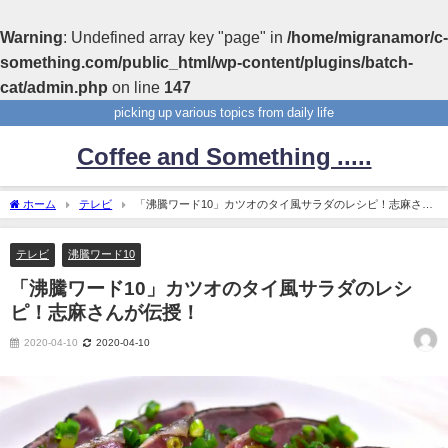
Warning
: Undefined array key "page" in
/home/migranamor/c-
something.com/public_html/wp-content/plugins/batch-
cat/admin.php
on line
147
picking up various topics from daily life
Coffee and Something .....
ホーム
テレビ
「沸騰ワード10」カツオのタイ風サラダのレシピ！志麻さん
が伝授！
テレビ
沸騰ワード10
「沸騰ワード10」カツオのタイ風サラダのレシ
ピ！志麻さんが伝授！
2020-04-10
2020-04-10