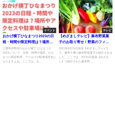
イベント
テレビ
おかげ横丁ひなまつり2023の日
【めざましテレビ】麻布野菜菓
程・時間や限定料理は？場所や
子のお取り寄せ！野菜のフィナ
アクセスや駐車場は？
ンシェ・最中・どら焼き・羊羹
三重県伊勢市のおかげ横丁 ひなまつり
2021年8月31日放送【めざましテレビ】
2023について、日程・時間や場所、ひな
で、麻布十番の麻布野菜菓子が紹介されま
も？8月31日
まつり限定料理、アクセスや駐車場等気に
した。ここでは、8月31日放送【めざま
なりますよね。ここでは、お...
し】で紹介された麻布野...